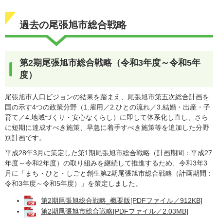
過去の尾張旭市総合戦略
第2期尾張旭市総合戦略（令和3年度～令和5年
度）
尾張旭市人口ビジョンの結果を踏まえ、尾張旭市第五次総合計画を
国の示す4つの政策分野（1.雇用／2.ひとの流れ／3.結婚・出産・子
育て／4.地域づくり・安心なくらし）に即して体系化し直し、さら
に短期に達成すべき施策、早急に着手すべき施策等を追加した分野
別計画です。
平成28年3月に策定した第1期尾張旭市総合戦略（計画期間：平成27
年度～令和2年度）の取り組みを継続して推進するため、令和3年3
月に「まち・ひと・しごと創生第2期尾張旭市総合戦略（計画期間：
令和3年度～令和5年度）」を策定しました。
第2期尾張旭総合戦略_概要版[PDFファイル／912KB]
第2期尾張旭市総合戦略[PDFファイル／2.03MB]