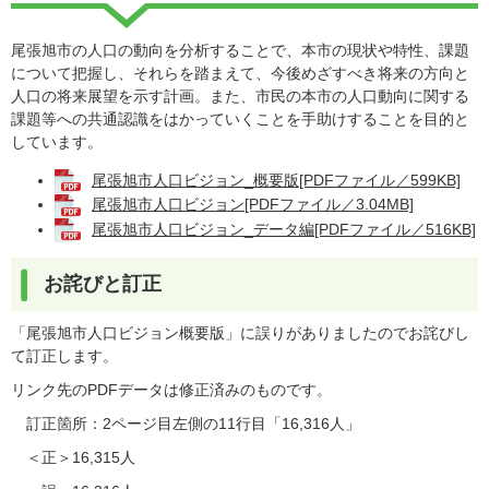
尾張旭市の人口の動向を分析することで、本市の現状や特性、課題
について把握し、それらを踏まえて、今後めざすべき将来の方向と
人口の将来展望を示す計画。また、市民の本市の人口動向に関する
課題等への共通認識をはかっていくことを手助けすることを目的と
しています。
尾張旭市人口ビジョン_概要版[PDFファイル／599KB]
尾張旭市人口ビジョン[PDFファイル／3.04MB]
尾張旭市人口ビジョン_データ編[PDFファイル／516KB]
お詫びと訂正
「尾張旭市人口ビジョン概要版」に誤りがありましたのでお詫びし
て訂正します。
リンク先のPDFデータは修正済みのものです。
訂正箇所：2ページ目左側の11行目「16,316人」
＜正＞16,315人