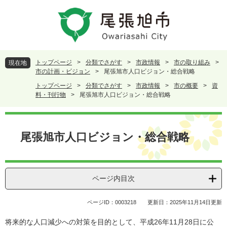
ペ
メ
ー
ニ
ジ
ュ
の
ー
先
を
頭
飛
トップページ
>
分類でさがす
>
市政情報
>
市の取り組み
>
現在地
で
ば
市の計画・ビジョン
>
尾張旭市人口ビジョン・総合戦略
す
し
トップページ
>
分類でさがす
>
市政情報
>
市の概要
>
資
。
て
料・刊行物
>
尾張旭市人口ビジョン・総合戦略
本
文
本
へ
文
尾張旭市人口ビジョン・総合戦略
ページ内目次
ページID：0003218
更新日：2025年11月14日更新
将来的な人口減少への対策を目的として、平成26年11月28日に公