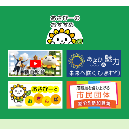
あ
さ
ぴ
ー
の
お
す
す
め