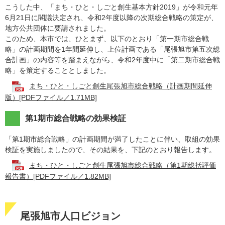
こうした中、「まち・ひと・しごと創生基本方針2019」が令和元年
6月21日に閣議決定され、令和2年度以降の次期総合戦略の策定が、
地方公共団体に要請されました。
このため、本市では、ひとまず、以下のとおり「第一期市総合戦
略」の計画期間を1年間延伸し、上位計画である「尾張旭市第五次総
合計画」の内容等を踏まえながら、令和2年度中に「第二期市総合戦
略」を策定することとしました。
まち・ひと・しごと創生尾張旭市総合戦略（計画期間延伸
版）[PDFファイル／1.71MB]
第1期市総合戦略の効果検証
「第1期市総合戦略」の計画期間が満了したことに伴い、取組の効果
検証を実施しましたので、その結果を、下記のとおり報告します。
まち・ひと・しごと創生尾張旭市総合戦略（第1期総括評価
報告書）[PDFファイル／1.82MB]
尾張旭市人口ビジョン