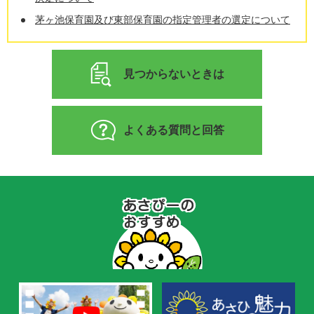
茅ヶ池保育園及び東部保育園の指定管理者の選定について
見つからないときは
よくある質問と回答
あ
さ
ぴ
ー
の
お
す
す
め