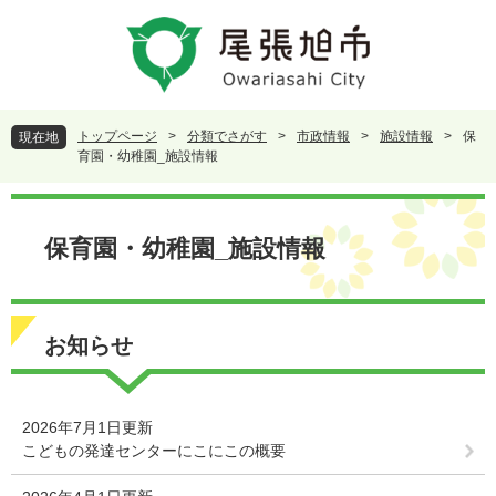
ペ
メ
ー
ニ
ジ
ュ
の
ー
先
を
頭
飛
トップページ
>
分類でさがす
>
市政情報
>
施設情報
>
保
現在地
で
ば
育園・幼稚園_施設情報
す
し
。
て
本
本
文
保育園・幼稚園_施設情報
文
へ
お知らせ
2026年7月1日更新
こどもの発達センターにこにこの概要