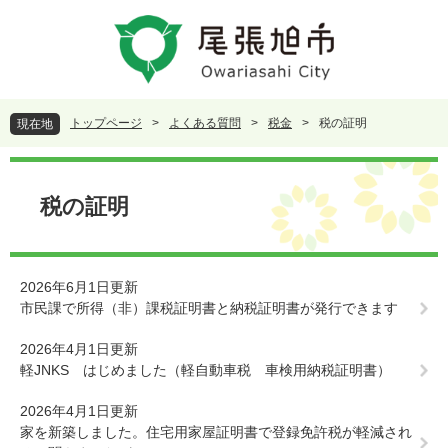
ペ
メ
ー
ニ
ジ
ュ
の
ー
先
を
頭
飛
トップページ
>
よくある質問
>
税金
>
税の証明
現在地
で
ば
す
し
本
。
て
文
本
税の証明
文
へ
2026年6月1日更新
市民課で所得（非）課税証明書と納税証明書が発行できます
2026年4月1日更新
軽JNKS はじめました（軽自動車税 車検用納税証明書）
2026年4月1日更新
家を新築しました。住宅用家屋証明書で登録免許税が軽減され