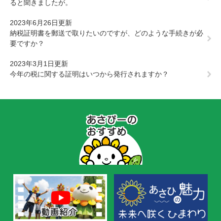
ると聞きましたが。
2023年6月26日更新
納税証明書を郵送で取りたいのですが、どのような手続きが必
要ですか？
2023年3月1日更新
今年の税に関する証明はいつから発行されますか？
あ
さ
ぴ
ー
の
お
す
す
め