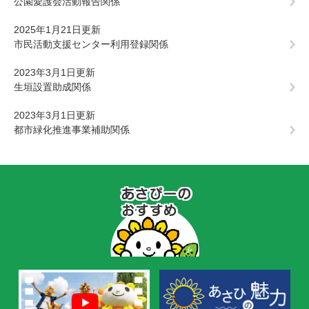
公園愛護会活動報告関係
2025年1月21日更新
市民活動支援センター利用登録関係
2023年3月1日更新
生垣設置助成関係
2023年3月1日更新
都市緑化推進事業補助関係
あ
さ
ぴ
ー
の
お
す
す
め