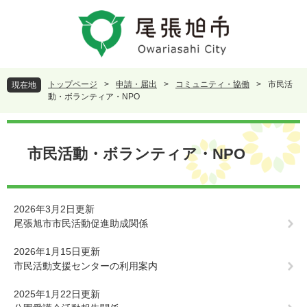
ペ
メ
ー
ニ
ジ
ュ
の
ー
先
を
頭
飛
トップページ
>
申請・届出
>
コミュニティ・協働
>
市民活
現在地
で
ば
動・ボランティア・NPO
す
し
。
て
本
本
文
市民活動・ボランティア・NPO
文
へ
2026年3月2日更新
尾張旭市市民活動促進助成関係
2026年1月15日更新
市民活動支援センターの利用案内
2025年1月22日更新