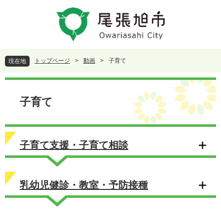
ペ
メ
ー
ニ
ジ
ュ
の
ー
先
を
頭
飛
トップページ
>
動画
>
子育て
現在地
で
ば
す
し
本
。
て
文
本
子育て
文
へ
子育て支援・子育て相談
乳幼児健診・教室・予防接種