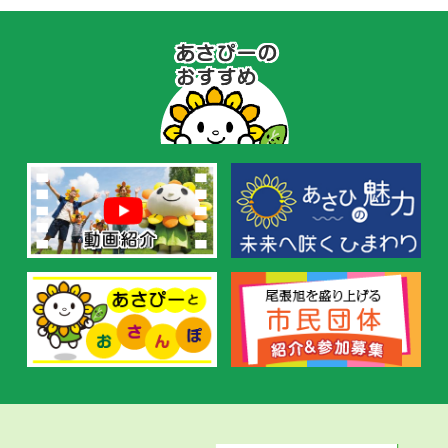
あ
さ
ぴ
ー
の
お
す
す
め