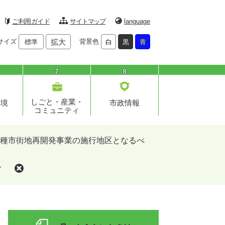
ご利用ガイド
サイトマップ
language
サイズ
拡大
背景色
標準
白
黒
青
7
8
しごと・産業・
環境
市政情報
コミュニティ
種市街地再開発事業の施行地区となるべ
て