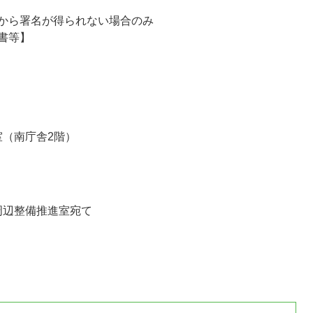
から署名が得られない場合のみ
書等】
（南庁舎2階）
周辺整備推進室宛て