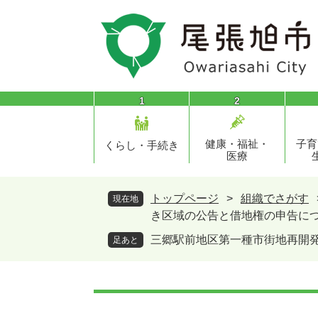
ペ
メ
ー
ニ
ジ
ュ
の
ー
先
を
頭
飛
1
2
で
ば
す
し
健康・福祉・
子育
。
て
くらし・手続き
医療
本
文
へ
トップページ
>
組織でさがす
現在地
き区域の公告と借地権の申告に
三郷駅前地区第一種市街地再開
足あと
本
文