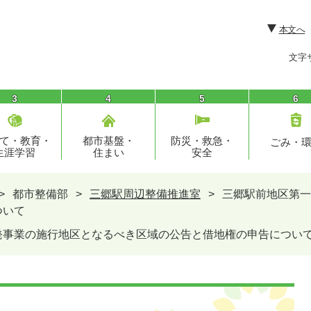
本文へ
文字
3
4
5
6
て・教育・
都市基盤・
防災・救急・
ごみ・
生涯学習
住まい
安全
>
都市整備部
>
三郷駅周辺整備推進室
>
三郷駅前地区第一
ついて
発事業の施行地区となるべき区域の公告と借地権の申告につい