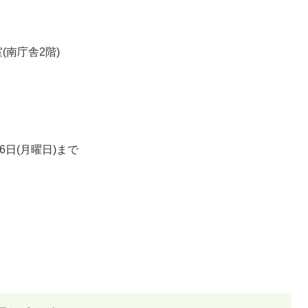
南庁舎2階)​
26日(月曜日)まで