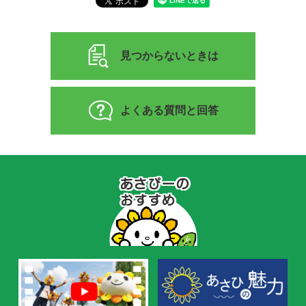
見つからないときは
よくある質問と回答
あ
さ
ぴ
ー
の
お
す
す
め