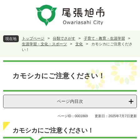
ペ
メ
ー
ニ
ジ
ュ
の
ー
先
を
頭
飛
トップページ
>
分類でさがす
>
子育て・教育・生涯学習
>
現在地
で
ば
生涯学習・文化・スポーツ
>
文化
>
カモシカにご注意くださ
す
し
い！
。
て
本
本
文
文
カモシカにご注意ください！
へ
ページ内目次
ページID：0001869
更新日：2025年7月7日更新
カモシカにご注意ください！