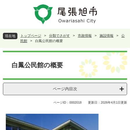
ペ
メ
ー
ニ
ジ
ュ
の
ー
先
を
頭
飛
トップページ
>
分類でさがす
>
市政情報
>
施設情報
>
公
現在地
で
ば
民館
>
白鳳公民館の概要
す
し
。
て
本
本
文
白鳳公民館の概要
文
へ
ページ内目次
ページID：0002018
更新日：2026年4月1日更新