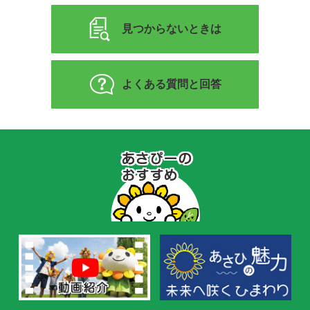
見つからないときは
よくある質問と回答
あ
さ
ぴ
ー
の
お
す
す
め