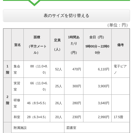
表のサイズを切り替える
（単位：円）
面積
1時間あ
全日（円）
定員
たり
室名
備考
（平方メート
9時00分～22時0
（人）
ル）
（円）
0分
1
集会
88（11.0×8.
電子ピア
52人
470円
6,110円
階
室
0）
ノ
実習
66（11.0×6.
25人
300円
3,900円
室
0）
2
研修
階
46（8.5×5.5）
26人
280円
3,640円
室
和室
28（6.3×4.5）
20人
230円
2,990円
17.5畳
附属施設
図書室