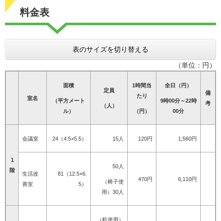
料金表
表のサイズを切り替える
（単位：円）
面積
1時間当
全日（円）
定員
備
たり
室名
（平方メート
9時00分～22時
考
（人）
ル）
（円）
00分
会議室
24（4.5×5.5）
15人
120円
1,560円
1
50人
階
生活改
81（12.5×6.
470円
6,110円
（椅子使
善室
5）
用）30人
（机使用）