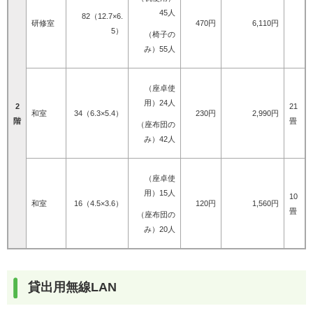
45人
82（12.7×6.
研修室
470円
6,110円
5）
（椅子の
み）55人
（座卓使
用）24人
2
21
和室
34（6.3×5.4）
230円
2,990円
階
畳
（座布団の
み）42人
（座卓使
用）15人
10
和室
16（4.5×3.6）
120円
1,560円
畳
（座布団の
み）20人
貸出用無線LAN