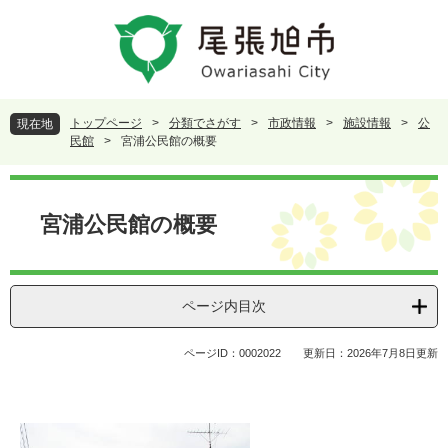
ペ
メ
ー
ニ
ジ
ュ
の
ー
先
を
頭
飛
トップページ
>
分類でさがす
>
市政情報
>
施設情報
>
公
現在地
で
ば
民館
>
宮浦公民館の概要
す
し
。
て
本
本
文
宮浦公民館の概要
文
へ
ページ内目次
ページID：0002022
更新日：2026年7月8日更新