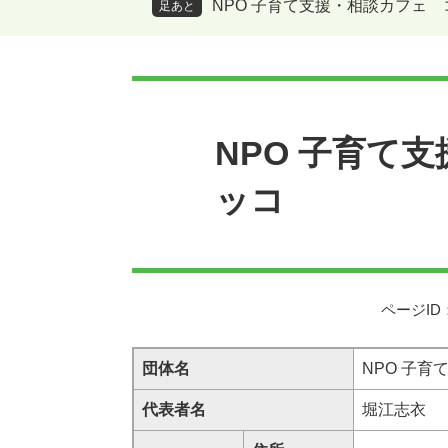
NPO 子育て支援・相談カフェ
足あと
本
文
NPO 子育て
ッコ
ページID：
団体名
NPO 子
代表者名
堀江志衣