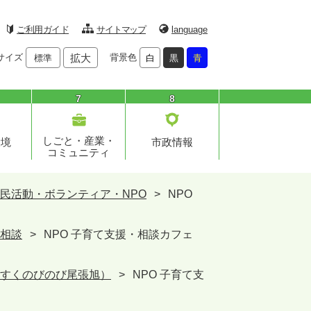
ご利用ガイド
サイトマップ
language
サイズ
拡大
背景色
標準
白
黒
青
7
8
しごと・産業・
環境
市政情報
コミュニティ
民活動・ボランティア・NPO
>
NPO
相談
>
NPO 子育て支援・相談カフェ
すくのびのび尾張旭）
>
NPO 子育て支