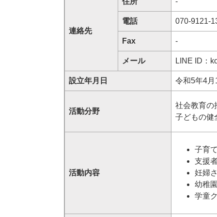
住所
-
電話
070-9121-1
連絡先
Fax
-
メール
LINE ID：ko
設立年月日
令和5年4月
社会教育の
活動分野
子どもの健
子育
支援
活動内容
妊婦
幼稚
学童