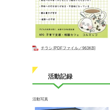
チラシ [PDFファイル／963KB]
活動記録
活動写真