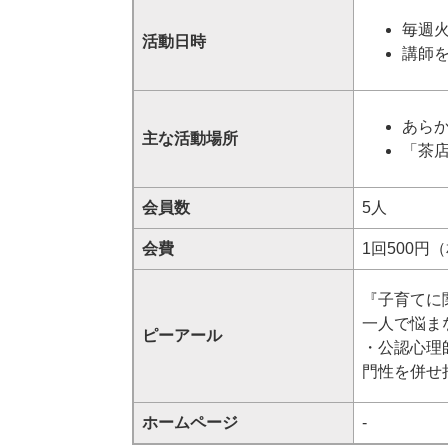
毎週火
活動日時
講師
あらか
主な活動場所
「茶店
会員数
5人
会費
1回500
『子育てに
一人で悩ま
ピーアール
・公認心理
門性を併せ
ホームページ
-