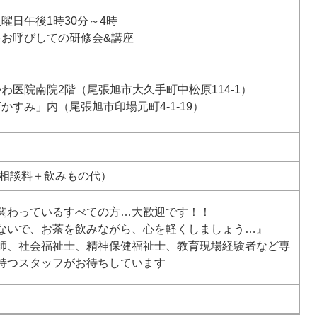
曜日午後1時30分～4時
をお呼びしての研修会&講座
わ医院南院2階（尾張旭市大久手町中松原114-1）
かすみ」内（尾張旭市印場元町4-1-19）
円（相談料＋飲みもの代）
関わっているすべての方…大歓迎です！！
ないで、お茶を飲みながら、心を軽くしましょう…』
師、社会福祉士、精神保健福祉士、教育現場経験者など専
持つスタッフがお待ちしています