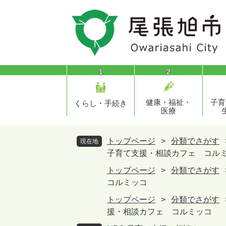
ペ
メ
ー
ニ
ジ
ュ
の
ー
先
を
頭
飛
1
2
で
ば
す
し
健康・福祉・
子育
。
て
くらし・手続き
医療
本
文
へ
トップページ
>
分類でさがす
現在地
子育て支援・相談カフェ コル
トップページ
>
分類でさがす
コルミッコ
トップページ
>
分類でさがす
援・相談カフェ コルミッコ