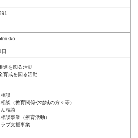
391
lmikko
1日
推進を図る活動
全育成を図る活動
て相談
者相談（教育関係や地域の方々等）
さん相談
園相談事業（療育活動）
クラブ支援事業