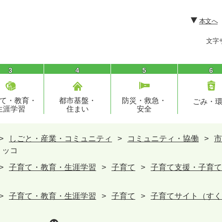
本文へ
文字
3
4
5
6
て・教育・
都市基盤・
防災・救急・
ごみ・
生涯学習
住まい
安全
>
しごと・産業・コミュニティ
>
コミュニティ・協働
>
市
ミッコ
>
子育て・教育・生涯学習
>
子育て
>
子育て支援・子育て
>
子育て・教育・生涯学習
>
子育て
>
子育てサイト（すく