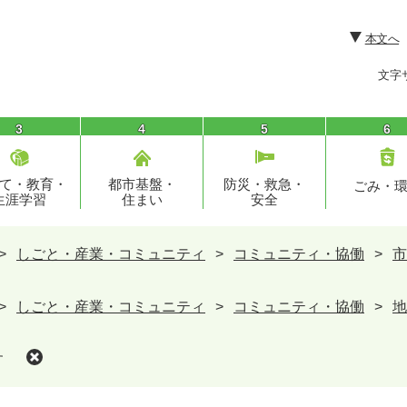
本文へ
文字
3
4
5
6
て・教育・
都市基盤・
防災・救急・
ごみ・
生涯学習
住まい
安全
>
しごと・産業・コミュニティ
>
コミュニティ・協働
>
市
>
しごと・産業・コミュニティ
>
コミュニティ・協働
>
地
す