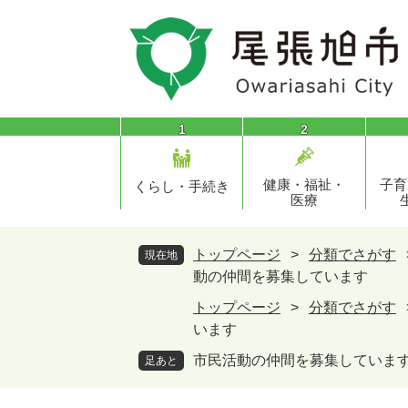
ペ
メ
ー
ニ
ジ
ュ
の
ー
先
を
頭
飛
1
2
で
ば
す
し
健康・福祉・
子育
。
て
くらし・手続き
医療
本
文
へ
トップページ
>
分類でさがす
現在地
動の仲間を募集しています
トップページ
>
分類でさがす
います
市民活動の仲間を募集していま
足あと