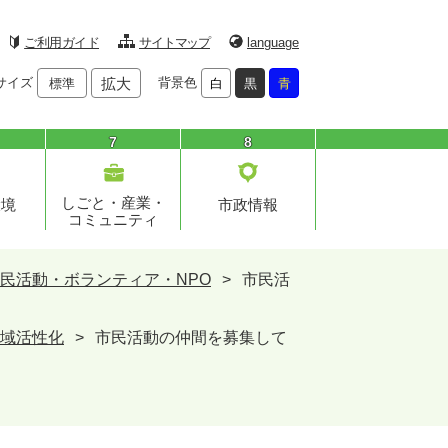
ご利用ガイド
サイトマップ
language
サイズ
拡大
背景色
標準
白
黒
青
7
8
しごと・産業・
環境
市政情報
コミュニティ
民活動・ボランティア・NPO
>
市民活
域活性化
>
市民活動の仲間を募集して