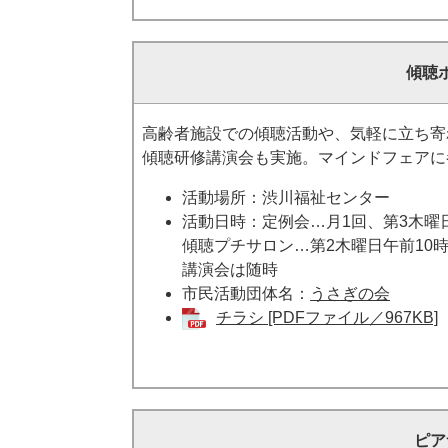
傾聴
高齢者施設での傾聴活動や、気軽に立ち寄
傾聴研修講演会も実施。マインドフェアに
活動場所：渋川福祉センター
活動日時：定例会…月1回、第3木曜
傾聴プチサロン…第2木曜日午前10時
講演会は随時
市民活動団体名：
うさぎの会
チラシ [PDFファイル／967KB]
ピア