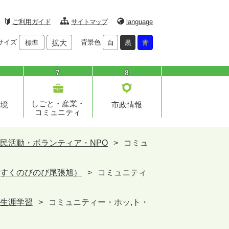
ご利用ガイド
サイトマップ
language
サイズ
拡大
背景色
標準
白
黒
青
7
8
しごと・産業・
環境
市政情報
コミュニティ
民活動・ボランティア・NPO
>
コミュ
すくのびのび尾張旭）
>
コミュニティ
生涯学習
>
コミュニティー・ホッ,ト・