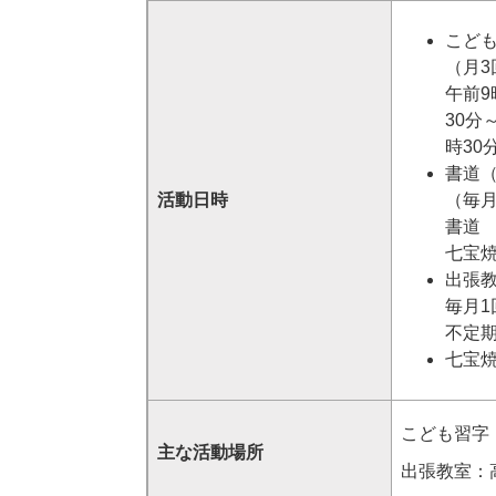
こど
（月
午前9
30分
時30
書道
活動日時
（毎月
書道 
七宝焼
出張
毎月
不定
七宝焼
こども習字
主な活動場所
出張教室：