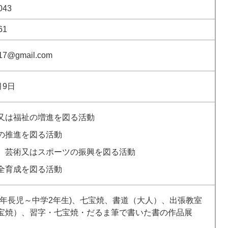
043
61
.17@gmail.com​
月9日
又は福祉の増進を図る活動
の推進を図る活動
、芸術又はスポーツの振興を図る活動
全育成を図る活動
(年長児～中学2年生)、七宝焼、書道（大人）、出張教室
宝焼）、習字・七宝焼・だるま筆で書いた書の作品展