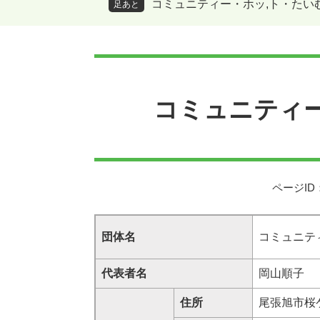
コミュニティー・ホッ,ト・たい
足あと
本
文
コミュニティー
ページID：
団体名
コミュニテ
代表者名
岡山順子
住所
尾張旭市桜ケ