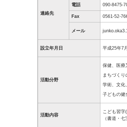
電話
090-8475-7
連絡先
Fax
0561-52-76
メール
junko.oka3
設立年月日
平成25年7
保健、医療
まちづくり
活動分野
学術、文化
子どもの健
こども習字
活動内容
（書道・七