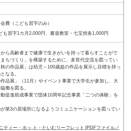
／年会費（こども習字のみ）
も習字1カ月2,000円、書道教室・七宝焼各1,000円
もから高齢者まで健康で生きがいを持って暮らすことがで
「まちづくり」を構築するために、多世代交流を図ってい
秋の作品展」は幼児～100歳超の作品を展示し目標を持っ
動となる。
の作品展」（11月）やイベント事業で大学生が参加し、大
の協働を図る。
活動促進助成事業で団体10周年記念事業「二つの体験」を
。
動が第3の居場所になるようコミュニケーションを図ってい
ニティー・ホッ,ト・たいむリーフレット [PDFファイル／