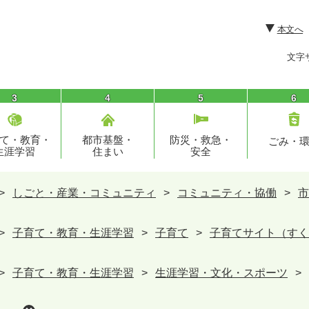
本文へ
文字
3
4
5
6
て・教育・
都市基盤・
防災・救急・
ごみ・
生涯学習
住まい
安全
>
しごと・産業・コミュニティ
>
コミュニティ・協働
>
市
>
子育て・教育・生涯学習
>
子育て
>
子育てサイト（すく
>
子育て・教育・生涯学習
>
生涯学習・文化・スポーツ
>