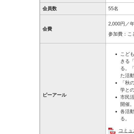
会員数
55名
2,000円
会費
参加費：こど
こど
きる
る。「
た活
「秋
学と
ピーアール
市民
開催
各活
る。
コミュ