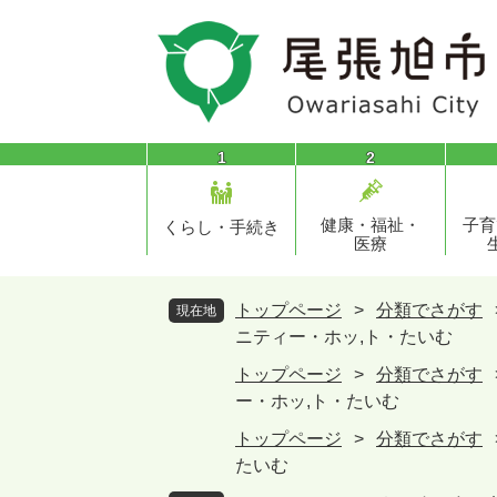
ペ
メ
ー
ニ
ジ
ュ
の
ー
先
を
頭
飛
1
2
で
ば
す
し
健康・福祉・
子育
。
て
くらし・手続き
医療
本
文
へ
トップページ
>
分類でさがす
現在地
ニティー・ホッ,ト・たいむ
トップページ
>
分類でさがす
ー・ホッ,ト・たいむ
トップページ
>
分類でさがす
たいむ