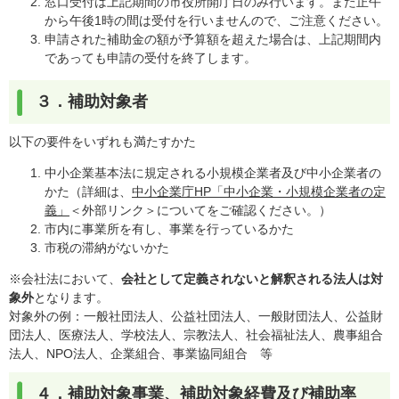
窓口受付は上記期間の市役所開庁日のみ行います。また正午
から午後1時の間は受付を行いませんので、ご注意ください。
申請された補助金の額が予算額を超えた場合は、上記期間内
であっても申請の受付を終了します。
３．補助対象者
以下の要件をいずれも満たすかた
中小企業基本法に規定される小規模企業者及び中小企業者の
かた（詳細は、
中小企業庁HP「中小企業・小規模企業者の定
義」
＜外部リンク＞
についてをご確認ください。）
市内に事業所を有し、事業を行っているかた
市税の滞納がないかた
※会社法において、
会社として定義されないと解釈される法人は対
象外
となります。
対象外の例：一般社団法人、公益社団法人、一般財団法人、公益財
団法人、医療法人、学校法人、宗教法人、社会福祉法人、農事組合
法人、NPO法人、企業組合、事業協同組合 等​
４．補助対象事業、補助対象経費及び補助率