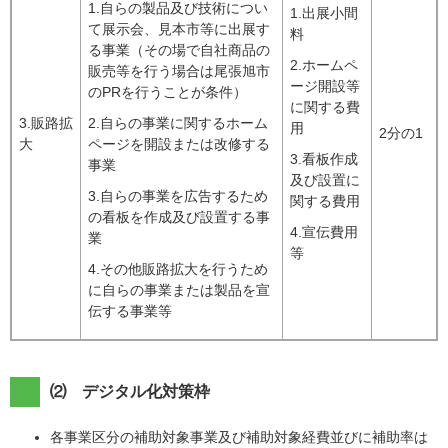
1.自らの製品及び技術につい
1.出展小間
て展示会、見本市等に出展す
料
る事業（その場で自社商品の
2.ホームペ
販売等を行う場合は尾張旭市
ージ開設等
のPRを行うことが条件）
に関する費
3.販路拡
2.自らの事業に関するホーム
用
2分の1
大
ページを開設または改修する
3.看板作成
事業
及び設置に
3.自らの事業を広告するため
関する費用
の看板を作成及び設置する事
4.宣伝費用
業
等
4.その他販路拡大を行うため
に自らの事業または製品を宣
伝する事業等
⑵ デジタル化対策枠
各事業区分の補助対象事業及び補助対象経費並びに補助率は