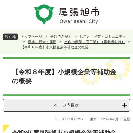
ペ
メ
ー
ニ
ジ
ュ
の
ー
先
を
頭
飛
トップページ
>
分類でさがす
>
しごと・産業・コミュニティ
現在地
で
ば
>
産業・観光・雇用
>
市内の産業（商工業）（事業者向け）
>
す
し
【令和８年度】小規模企業等補助金の概要
。
て
本
本
文
文
【令和８年度】小規模企業等補助金
へ
の概要
ページ内目次
ページID：0002217
更新日：2026年8月3日更新
令和8年度尾張旭市小規模企業等補助金