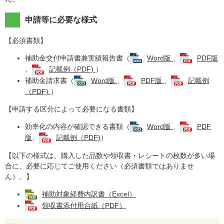
申請等に必要な様式
【必須書類】
補助金交付申請書兼実績報告書（
Word版
、
PDF版
、
記載例（PDF)
）
補助金請求書（
Word版
、
PDF版
、
記載例
（PDF)
）
【申請する区分によって必要になる書類】
効率化の内容が確認できる書類（
Word版
、
PDF
版
、
記載例（PDF)
）
【以下の様式は、購入した品数や領収書・レシートの枚数が多い場
合に、必要に応じてご使用ください（必須書類ではありませ
ん）。】
補助対象経費内訳書（Excel）
領収書添付用台紙（PDF）