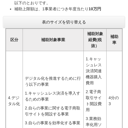
以下のとおりです。
補助上限額は、1事業者につき年度当たり
10万円
表のサイズを切り替える
補助対象
補助
区分
補助対象事業
経費(税
率
抜）
1.キャッ
シュレス
決済関連
機器購入
デジタル化を推進するために行
費用
う以下の事業
2.電子商
1.キャッシュレス決済を導入す
4.デジ
取引サイ
4分の
るための事業
タル化
ト開設費
3
2.自らの事業に関する電子商取
用
引サイトを開設する事業
3.業務効
3.自らの事業を効率化する事業
率化用ソ