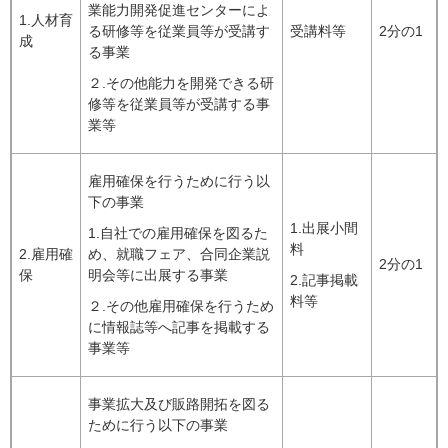
業能力開発促進センターによ
1.人材育
る研修等を従業員等が受講す
受講料等
2分の1
成
る事業
２.その他能力を開発できる研
修等を従業員等が受講する事
業等
雇用確保を行うために行う以
下の事業
1.出展小間
1.自社での雇用確保を図るた
料
2.雇用確
め、就職フェア、合同企業説
2分の1
保
明会等に出展する事業
2.記事掲載
料等
２.その他雇用確保を行うため
に情報誌等へ記事を掲載する
事業等
事業拡大及び販路開拓を図る
ために行う以下の事業