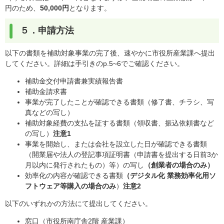
円のため、
50,000円
となります。
５．申請方法
以下の書類を補助対象事業の完了後、速やかに市役所産業課へ提出
してください。詳細は手引きのp.5~6でご確認ください。
補助金交付申請書兼実績報告書
補助金請求書
事業が完了したことが確認できる書類（修了書、チラシ、写
真などの写し）
補助対象経費の支払を証する書類（領収書、振込依頼書など
の写し）
注意1
事業を開始し、または会社を設立した日が確認できる書類
（開業届や法人の登記事項証明書（申請書を提出する日前3か
月以内に発行されたもの）等）の写し
（創業者の場合のみ）
効率化の内容が確認できる書類
（デジタル化 業務効率化用ソ
フトウェア等購入の場合のみ
）
注意2
以下のいずれかの方法にて提出してください。
窓口（市役所南庁舎2階 産業課）