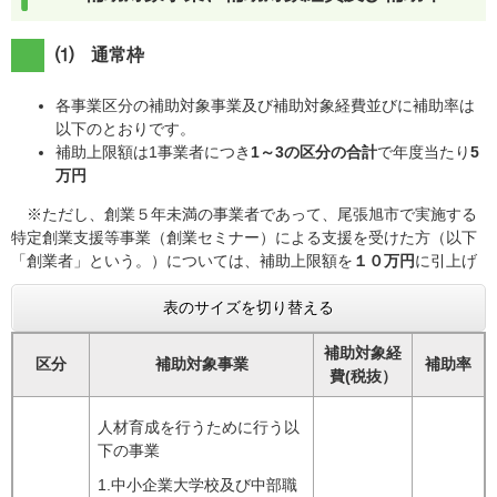
⑴ 通常枠
各事業区分の補助対象事業及び補助対象経費並びに補助率は
以下のとおりです。
補助上限額は1事業者につき
1～3の区分の合計
で年度当たり
5
万円
※ただし、創業５年未満の事業者であって、尾張旭市で実施する
特定創業支援等事業（創業セミナー）による支援を受けた方（以下
「創業者」という。）については、補助上限額を
１０万円
に引上げ
表のサイズを切り替える
補助対象経
区分
補助対象事業
補助率
費(税抜）
人材育成を行うために行う以
下の事業
1.中小企業大学校及び中部職