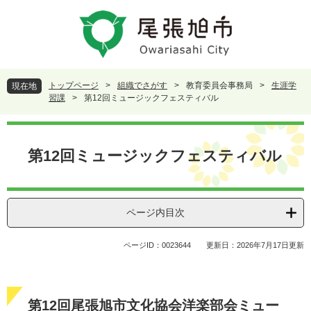
ペ
メ
ー
ニ
ジ
ュ
の
ー
先
を
頭
飛
トップページ
>
組織でさがす
>
教育委員会事務局
>
生涯学
現在地
で
ば
習課
>
第12回ミュージックフェスティバル
す
し
。
て
本
本
文
第12回ミュージックフェスティバル
文
へ
ページ内目次
ページID：0023644
更新日：2026年7月17日更新
第12回尾張旭市文化協会洋楽部会ミュー