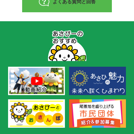
よくある質問と回答
あ
さ
ぴ
ー
の
お
す
す
め