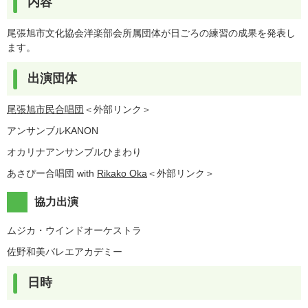
内容
尾張旭市文化協会洋楽部会所属団体が日ごろの練習の成果を発表し
ます。
出演団体
尾張旭市民合唱団
＜外部リンク＞
アンサンブルKANON
オカリナアンサンブルひまわり
あさぴー合唱団 with
Rikako Oka
＜外部リンク＞
協力出演
ムジカ・ウインドオーケストラ
佐野和美バレエアカデミー
日時