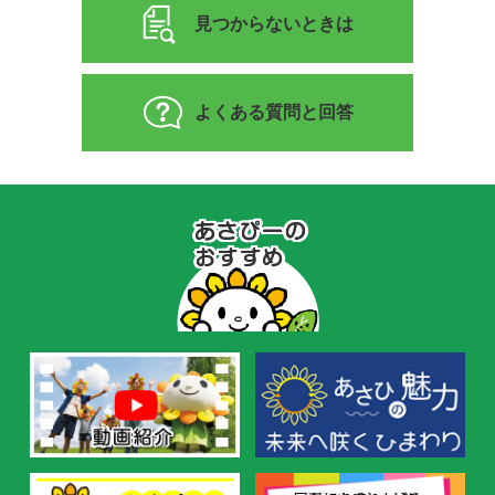
見つからないときは
よくある質問と回答
あ
さ
ぴ
ー
の
お
す
す
め