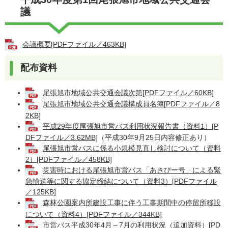
議
会議概要[PDFファイル／463KB]
配布資料
尾張旭市地域公共交通会議次第[PDFファイル／60KB]
尾張旭市地域公共交通会議構成員名簿[PDFファイル／8
2KB]
平成29年度尾張旭市営バス利用状況報告書（資料1）[P
DFファイル／3.62MB]
（平成30年9月25日内容修正あり）
尾張旭市営バスに係る小規模見直し検討について（資料
2）[PDFファイル／458KB]
災害時における尾張旭市営バス「あさぴー号」による緊
急輸送等に関する協定締結について（資料3）[PDFファイル
／125KB]
森林公園案内所建設工事に伴う工事期間中の停留所移設
について（資料4）[PDFファイル／344KB]
市営バス平成30年4月～7月の利用状況（追加資料）[PD