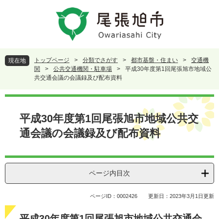
ペ
メ
ー
ニ
ジ
ュ
の
ー
先
を
頭
飛
トップページ
>
分類でさがす
>
都市基盤・住まい
>
交通機
現在地
で
ば
関
>
公共交通機関・駐車場
>
平成30年度第1回尾張旭市地域公
す
し
共交通会議の会議録及び配布資料
。
て
本
本
文
文
平成30年度第1回尾張旭市地域公共交
へ
通会議の会議録及び配布資料
ページ内目次
ページID：0002426
更新日：2023年3月1日更新
平成30年度第1回尾張旭市地域公共交通会