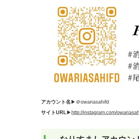
アカウント名
▶＠owariasahifd
サイトURL
▶
http://instagram.com/owariasah