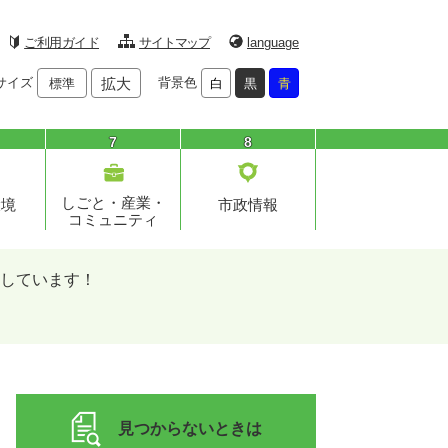
ご利用ガイド
サイトマップ
language
サイズ
拡大
背景色
標準
白
黒
青
7
8
しごと・産業・
環境
市政情報
コミュニティ
しています！
見つからないときは