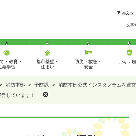
本文へ
文字
3
4
5
6
て・教育・
都市基盤・
防災・救急・
ごみ・
生涯学習
住まい
安全
>
消防本部
>
予防課
>
消防本部公式インスタグラムを運営
運営しています！