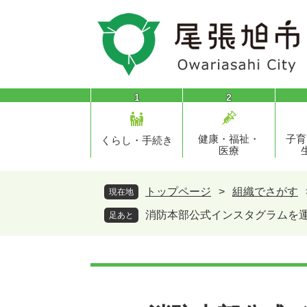
ペ
メ
ー
ニ
ジ
ュ
の
ー
先
を
頭
飛
1
2
で
ば
す
し
健康・福祉・
子育
。
て
くらし・手続き
医療
本
文
へ
トップページ
>
組織でさがす
現在地
消防本部公式インスタグラムを
足あと
本
文