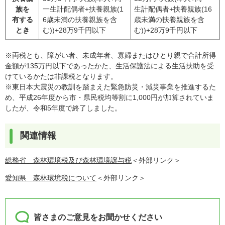
族を
一生計配偶者+扶養親族(1
生計配偶者+扶養親族(16
有する
6歳未満の扶養親族を含
歳未満の扶養親族を含
とき
む))+28万9千円以下
む))+28万9千円以下
※両税とも、障がい者、未成年者、寡婦またはひとり親で合計所得
金額が135万円以下であったかた、生活保護法による生活扶助を受
けているかたは非課税となります。
※東日本大震災の教訓を踏まえた緊急防災・減災事業を推進するた
め、平成26年度から市・県民税均等割に1,000円が加算されていま
したが、令和5年度で終了しました。
関連情報
総務省 森林環境税及び森林環境譲与税
＜外部リンク＞
愛知県 森林環境税について
＜外部リンク＞
皆さまのご意見をお聞かせください