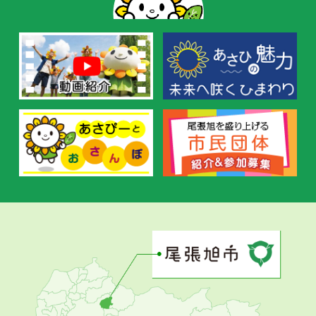
お
す
す
め