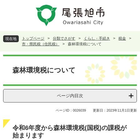
ペ
メ
ー
ニ
ジ
ュ
の
ー
先
を
頭
飛
トップページ
>
分類でさがす
>
くらし・手続き
>
税金
>
現在地
で
ば
市・県民税（住民税）
>
森林環境税について
す
し
。
て
本
本
文
森林環境税について
文
へ
ページ内目次
ページID：0026039
更新日：2023年11月1日更新
令和6年度から森林環境税(国税)の課税が
始まります