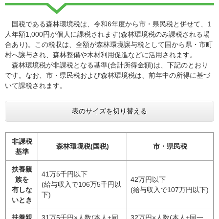
国税である森林環境税は、令和6年度から市・県民税と併せて、1
人年額1,000円が個人に課税されます(森林環境税のみ課税される場
合あり)。この税収は、全額が森林環境譲与税として国から県・市町
村へ譲与され、森林整備や木材利用促進などに活用されます。
森林環境税が非課税となる基準(合計所得金額)は、下記のとおり
です。なお、市・県民税および森林環境税は、前年中の所得に基づ
いて課税されます。
表のサイズを切り替える
非課税
森林環境税(国税)
市・県民税
基準
扶養親
41万5千円以下
族を
42万円以下
(給与収入で106万5千円以
有しな
(給与収入で107万円以下)
下)
いとき
扶養親
31万5千円×人数(本人+同
32万円×人数(本人+同一