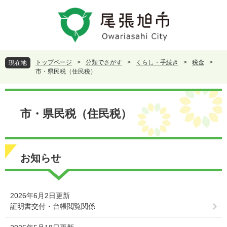
ペ
メ
ー
ニ
ジ
ュ
の
ー
先
を
頭
飛
トップページ
>
分類でさがす
>
くらし・手続き
>
税金
>
現在地
で
ば
市・県民税（住民税）
す
し
。
て
本
本
文
市・県民税（住民税）
文
へ
お知らせ
2026年6月2日更新
証明書交付・台帳閲覧関係