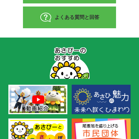
よくある質問と回答
あ
さ
ぴ
ー
の
お
す
す
め