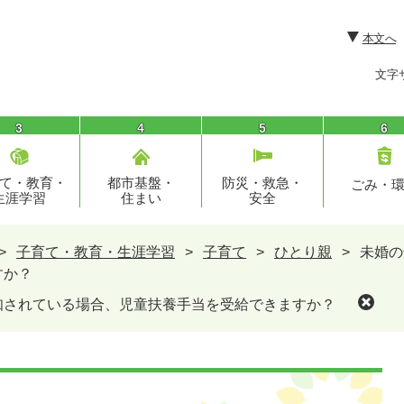
本文へ
文字
3
4
5
6
て・教育・
都市基盤・
防災・救急・
ごみ・
生涯学習
住まい
安全
>
子育て・教育・生涯学習
>
子育て
>
ひとり親
>
未婚の
すか？
知されている場合、児童扶養手当を受給できますか？