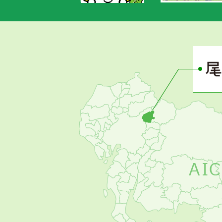
あ
さ
ぴ
ー
の
お
す
す
め