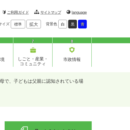
ご利用ガイド
サイトマップ
language
サイズ
拡大
背景色
標準
白
黒
青
7
8
しごと・産業・
環境
市政情報
コミュニティ
母で、子どもは父親に認知されている場