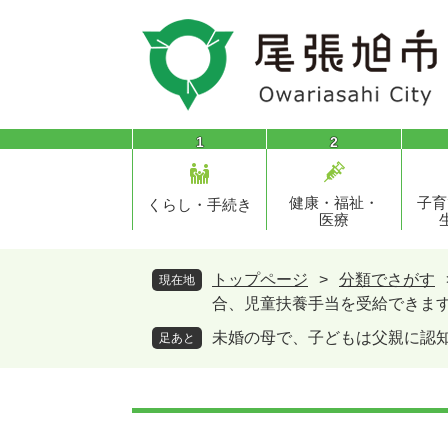
ペ
メ
ー
ニ
ジ
ュ
の
ー
先
を
頭
飛
1
2
で
ば
す
し
健康・福祉・
子育
。
て
くらし・手続き
医療
本
文
へ
トップページ
>
分類でさがす
現在地
合、児童扶養手当を受給できま
未婚の母で、子どもは父親に認
足あと
本
文