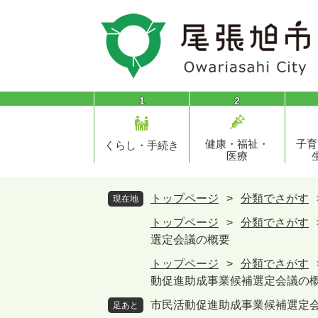
ペ
メ
ー
ニ
ジ
ュ
の
ー
先
を
頭
飛
1
2
で
ば
す
し
健康・福祉・
子育
。
て
くらし・手続き
医療
本
文
へ
トップページ
>
分類でさがす
現在地
トップページ
>
分類でさがす
選定会議の概要
トップページ
>
分類でさがす
動促進助成事業候補選定会議の
市民活動促進助成事業候補選定
足あと