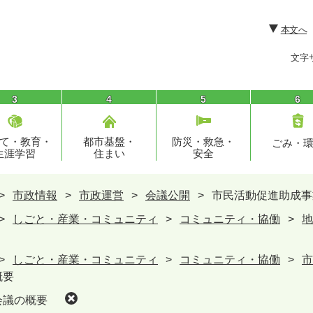
本文へ
文字
3
4
5
6
て・教育・
都市基盤・
防災・救急・
ごみ・
生涯学習
住まい
安全
>
市政情報
>
市政運営
>
会議公開
>
市民活動促進助成事
>
しごと・産業・コミュニティ
>
コミュニティ・協働
>
地
>
しごと・産業・コミュニティ
>
コミュニティ・協働
>
市
概要
会議の概要