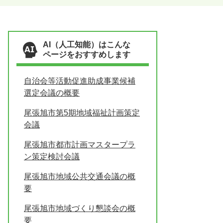
AI（人工知能）はこんな
ページをおすすめします
自治会等活動促進助成事業候補
選定会議の概要
尾張旭市第5期地域福祉計画策定
会議
尾張旭市都市計画マスタープラ
ン策定検討会議
尾張旭市地域公共交通会議の概
要
尾張旭市地域づくり懇談会の概
要