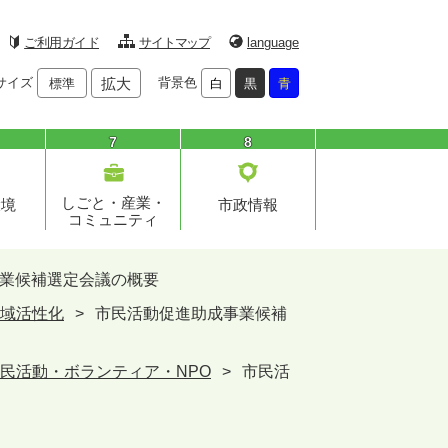
ご利用ガイド
サイトマップ
language
サイズ
拡大
背景色
標準
白
黒
青
7
8
しごと・産業・
環境
市政情報
コミュニティ
業候補選定会議の概要
域活性化
>
市民活動促進助成事業候補
民活動・ボランティア・NPO
>
市民活