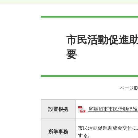
本
文
市民活動促進
要
ページID
設置根拠
尾張旭市市民活動促進助
市民活動促進助成金交付に
所掌事務
する。