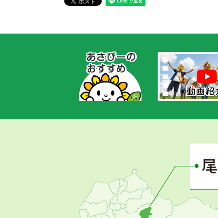
あ
さ
ぴ
ー
の
お
す
す
め