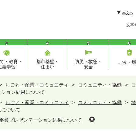
本文へ
文字
3
4
5
6
て・教育・
都市基盤・
防災・救急・
ごみ・
生涯学習
住まい
安全
>
しごと・産業・コミュニティ
>
コミュニティ・協働
>
コ
ーション結果について
>
しごと・産業・コミュニティ
>
コミュニティ・協働
>
地
果について
成事業プレゼンテーション結果について