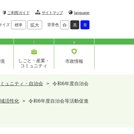
ご利用ガイド
サイトマップ
language
サイズ
拡大
背景色
標準
白
黒
青
7
8
しごと・産業・
環境
市政情報
コミュニティ
ミュニティ・自治会
>
令和6年度自治会
域活性化
>
令和6年度自治会等活動促進