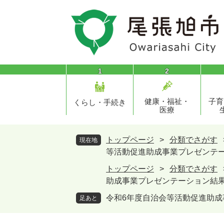
ペ
メ
ー
ニ
ジ
ュ
の
ー
先
を
頭
飛
1
2
で
ば
す
し
健康・福祉・
子育
。
て
くらし・手続き
医療
本
文
へ
トップページ
>
分類でさがす
現在地
等活動促進助成事業プレゼンテ
トップページ
>
分類でさがす
助成事業プレゼンテーション結
令和6年度自治会等活動促進助
足あと