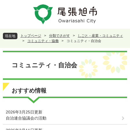
ペ
メ
ー
ニ
ジ
ュ
の
ー
先
を
頭
飛
トップページ
>
分類でさがす
>
しごと・産業・コミュニティ
現在地
で
ば
>
コミュニティ・協働
>
コミュニティ・自治会
す
し
。
て
本
本
文
コミュニティ・自治会
文
へ
おすすめ情報
2026年3月25日更新
自治連合協議会の活動