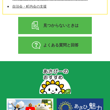
自治会・町内会の支援
見つからないときは
よくある質問と回答
あ
さ
ぴ
ー
の
お
す
す
め