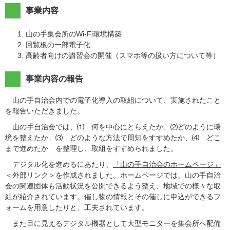
事業内容
山の手集会所のWi-Fi環境構築
回覧板の一部電子化
高齢者向けの講習会の開催（スマホ等の扱い方について等）
事業内容の報告
山の手自治会内での電子化導入の取組について、実施されたこと
を報告いただきました。
山の手自治会では、⑴ 何を中心にとらえたか、⑵どのように環
境を整えたか、⑶ どのような方法で周知をすすめたか、⑷ どこ
まで進めたか を整理し、取組をすすめられました。
デジタル化を進めるにあたり、
「山の手自治会のホームページ」
＜外部リンク＞
を作成されました。ホームページでは、山の手自治
会の関連団体も活動状況を公開できるよう整え、地域での様々な取
組が紹介されています。催し物の情報とその催しに申込ができるフ
ォームを用意したりと、工夫されています。
また目に見えるデジタル機器として大型モニターを集会所へ配備