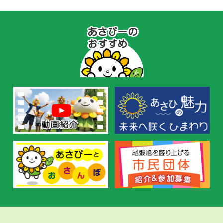
あ
さ
ぴ
ー
の
お
す
す
め