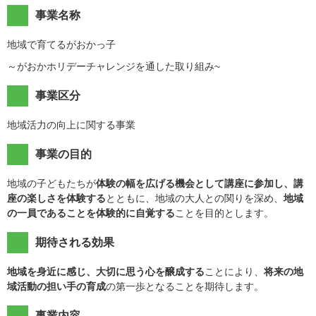
事業名称
地域で育てるがおかっ子
～がおかホリデーチャレンジを通した取り組み~
事業区分
地域活力の向上に関する事業
事業の目的
地域の子どもたちが
体験の幅を広げる機会として講座に参加し、講
座の楽しさを体験する
とともに、地域の大人との関りを深め、
地域
の一員であることを体験的に自覚する
ことを目的とします。
期待される効果
地域を身近に感じ、大切に思う心を醸成する
ことにより、
将来の地
域活動の担い手の育成
の第一歩となることを期待します。
事業内容