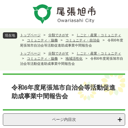
ペ
メ
ー
ニ
ジ
ュ
の
ー
先
を
頭
飛
トップページ
>
分類でさがす
>
しごと・産業・コミュニティ
現在地
で
ば
>
コミュニティ・協働
>
コミュニティ・自治会
>
令和6年度
す
し
尾張旭市自治会等活動促進助成事業中間報告会
。
て
トップページ
>
分類でさがす
>
しごと・産業・コミュニティ
本
>
コミュニティ・協働
>
地域活性化
>
令和6年度尾張旭市自
文
治会等活動促進助成事業中間報告会
へ
本
文
令和6年度尾張旭市自治会等活動促進
助成事業中間報告会
ページ内目次