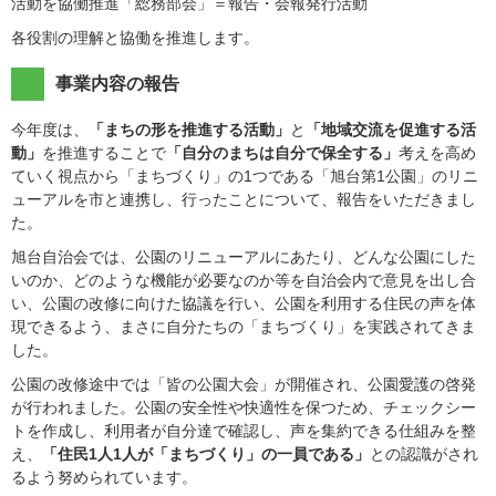
活動を協働推進「総務部会」＝報告・会報発行活動
各役割の理解と協働を推進します。
事業内容の報告
今年度は、
「まちの形を推進する活動」
と
「地域交流を促進する活
動」
を推進することで
「自分のまちは自分で保全する」
考えを高め
ていく視点から「まちづくり」の1つである「旭台第1公園」のリニ
ューアルを市と連携し、行ったことについて、報告をいただきまし
た。
旭台自治会では、公園のリニューアルにあたり、どんな公園にした
いのか、どのような機能が必要なのか等を自治会内で意見を出し合
い、公園の改修に向けた協議を行い、公園を利用する住民の声を体
現できるよう、まさに自分たちの「まちづくり」を実践されてきま
した。
公園の改修途中では「皆の公園大会」が開催され、公園愛護の啓発
が行われました。公園の安全性や快適性を保つため、チェックシー
トを作成し、利用者が自分達で確認し、声を集約できる仕組みを整
え、
「住民1人1人が「まちづくり」の一員である」
との認識がされ
るよう努められています。