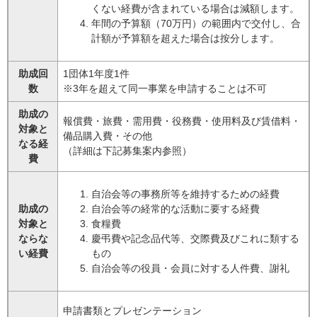
くない経費が含まれている場合は減額します。
年間の予算額（70万円）の範囲内で交付し、合
計額が予算額を超えた場合は按分します。
助成回
1団体1年度1件
数
※3年を超えて同一事業を申請することは不可
助成の
報償費・旅費・需用費・役務費・使用料及び賃借料・
対象と
備品購入費・その他
なる経
（詳細は下記募集案内参照）
費
自治会等の事務所等を維持するための経費
助成の
自治会等の経常的な活動に要する経費
対象と
食糧費
ならな
慶弔費や記念品代等、交際費及びこれに類する
い経費
もの
自治会等の役員・会員に対する人件費、謝礼
申請書類とプレゼンテーション