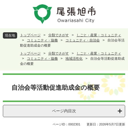
ペ
メ
ー
ニ
ジ
ュ
の
ー
先
を
頭
飛
トップページ
>
分類でさがす
>
しごと・産業・コミュニティ
現在地
で
ば
>
コミュニティ・協働
>
コミュニティ・自治会
>
自治会等活
す
し
動促進助成金の概要
。
て
トップページ
>
分類でさがす
>
しごと・産業・コミュニティ
本
>
コミュニティ・協働
>
地域活性化
>
自治会等活動促進助成
文
金の概要
へ
本
文
自治会等活動促進助成金の概要
ページ内目次
ページID：0002301
更新日：2026年5月7日更新