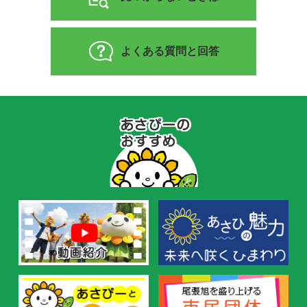
よくある質問と回答
あ
さ
ぴ
ー
の
お
す
す
め