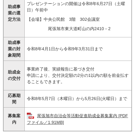
プレゼンテーションの開催は令和8年6月27日（土曜
助成事
日）午前中
業の選
定方法
【会場】中央公民館 3階 302会議室
尾張旭市東大道町山の内2410－2
助成事
業の対
令和8年4月1日から令和9年3月31日まで
象期間
事業終了後、実績報告に基づき交付
助成金
申請により、交付決定額の2分の1以内の額を前金払す
の交付
ることもできます。
応募期
令和8年5月7日（木曜日）から5月26日(火曜日）まで
間
募集案
尾張旭市自治会等活動促進助成金募集案内 [PDF
内
ファイル／1.91MB]