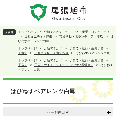
ペ
メ
ー
ニ
ジ
ュ
の
ー
先
を
頭
飛
トップページ
>
分類でさがす
>
しごと・産業・コミュニティ
現在地
で
ば
>
コミュニティ・協働
>
市民活動・ボランティア・NPO
>
は
す
し
ぴねすペアレンツ白鳳
。
て
トップページ
>
分類でさがす
>
子育て・教育・生涯学習
>
本
子育て
>
子育て支援・子育て相談
>
はぴねすペアレンツ白鳳
文
トップページ
>
分類でさがす
>
子育て・教育・生涯学習
>
へ
子育て
>
子育てサイト（すくすくのびのび尾張旭）
>
はぴねす
ペアレンツ白鳳
本
文
はぴねすペアレンツ白鳳
ページ内目次