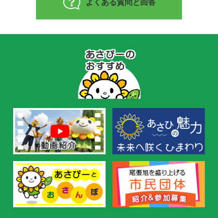
よくある質問と回答
あ
さ
ぴ
ー
の
お
す
す
め