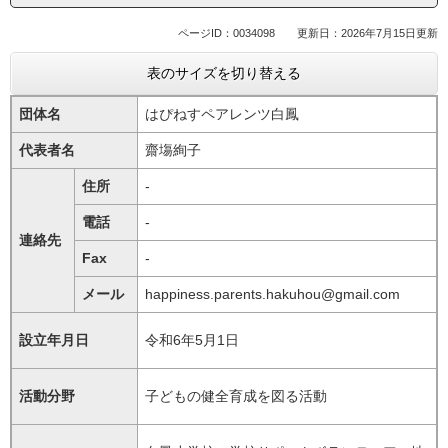
ページID：0034098
更新日：2026年7月15日更新
表のサイズを切り替える
団体名
はぴねすペアレンツ白鳳
代表者名
齋塲絢子
住所
-
電話
-
連絡先
Fax
-
メール
happiness.parents.hakuhou@gmail.com​
設立年月日
令和6年5月1日
活動分野
子どもの健全育成を図る活動