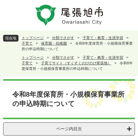
ペ
メ
ー
ニ
ジ
ュ
の
ー
先
を
頭
飛
トップページ
>
分類でさがす
>
子育て・教育・生涯学習
>
現在地
で
ば
子育て
>
保育園・幼稚園
>
令和8年度保育所・小規模保育事業
す
し
所の申込時期について
。
て
トップページ
>
分類でさがす
>
子育て・教育・生涯学習
>
本
子育て
>
子育てサイト（すくすくのびのび尾張旭）
>
令和8年
文
度保育所・小規模保育事業所の申込時期について
へ
本
文
令和8年度保育所・小規模保育事業所
の申込時期について
ページ内目次