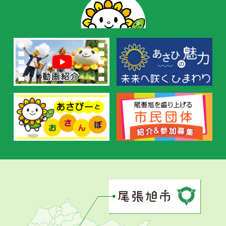
ー
の
お
す
す
め