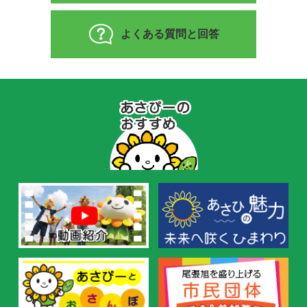
よくある質問と回答
あ
さ
ぴ
ー
の
お
す
す
め