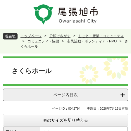
ペ
メ
ー
ニ
ジ
ュ
の
ー
先
を
頭
飛
トップページ
>
分類でさがす
>
しごと・産業・コミュニティ
現在地
で
ば
>
コミュニティ・協働
>
市民活動・ボランティア・NPO
>
さ
す
し
くらホール
。
て
本
本
文
文
さくらホール
へ
ページ内目次
ページID：0042794
更新日：2026年7月15日更新
表のサイズを切り替える