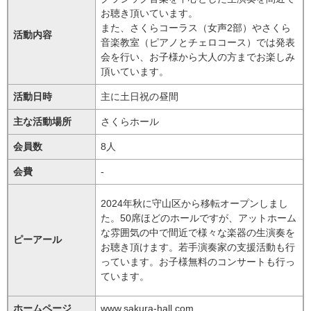
お聴き頂いています。
また、さくらコーラス（女声2部）やさくら
活動内容
音楽教室（ピアノとチェロコース）では発表
会を行い、お子様から大人の方までお楽しみ
頂いています。
活動日時
主に土日祝の昼間
主な活動場所
さくらホール
会員数
8人
会費
-
2024年秋に守山区から移転オープンしまし
た。50席ほどのホールですが、アットホーム
な雰囲気の中で間近で様々な楽器の生演奏を
ピーアール
お聴き頂けます。若手演奏家の支援活動も行
っています。お子様無料のコンサートも行っ
ています。
ホームページ
www.sakura-hall.com