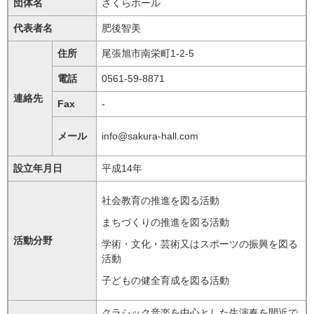
団体名
さくらホール
代表者名
肥後智美
住所
尾張旭市南栄町1-2-5
電話
0561-59-8871
連絡先
Fax
-
メール
info@sakura-hall.com
設立年月日
平成14年
社会教育の推進を図る活動
まちづくりの推進を図る活動
活動分野
学術・文化・芸術又はスポーツの振興を図る
活動
子どもの健全育成を図る活動
クラシック音楽を中心とした生演奏を間近で