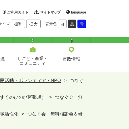
ご利用ガイド
サイトマップ
language
サイズ
拡大
背景色
標準
白
黒
青
7
8
しごと・産業・
環境
市政情報
コミュニティ
民活動・ボランティア・NPO
>
つなぐ
すくのびのび尾張旭）
>
つなぐ会 無
域活性化
>
つなぐ会 無料相談会＆研