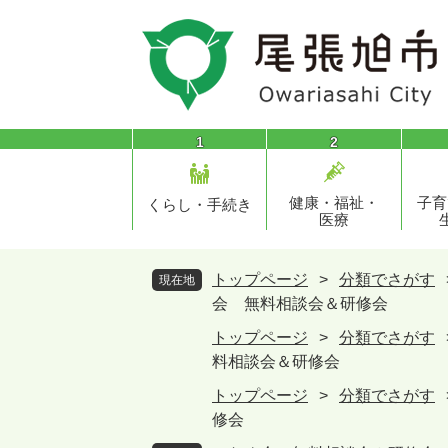
ペ
メ
ー
ニ
ジ
ュ
の
ー
先
を
頭
飛
1
2
で
ば
す
し
健康・福祉・
子育
。
て
くらし・手続き
医療
本
文
へ
トップページ
>
分類でさがす
現在地
会 無料相談会＆研修会
トップページ
>
分類でさがす
料相談会＆研修会
トップページ
>
分類でさがす
修会