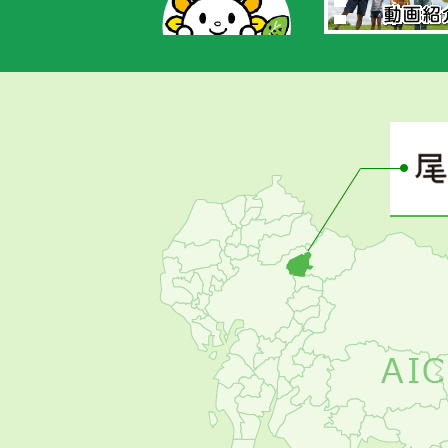
あ
さ
ぴ
ー
の
お
す
す
め