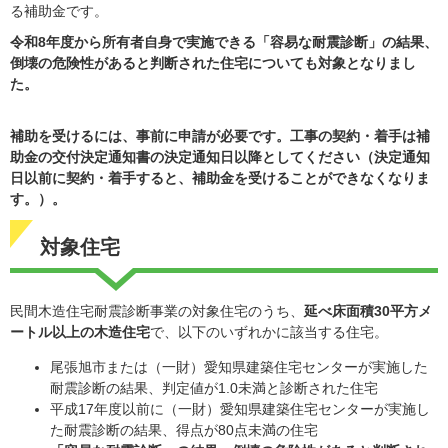
る補助金です。​
令和8年度から所有者自身で実施できる「容易な耐震診断」の結果、
倒壊の危険性があると判断された住宅についても対象となりまし
た。
補助を受けるには、事前に申請が必要です。
工事の契約・着手は補
助金の交付決定通知書の決定通知日以降としてください（決定通知
日以前に契約・着手すると、補助金を受けることができなくなりま
す。）。
対象住宅
民間木造住宅耐震診断事業の対象住宅のうち、
延べ床面積30平方メ
ートル以上の木造住宅
で、以下のいずれかに該当する住宅。
尾張旭市または（一財）愛知県建築住宅センターが実施した
耐震診断の結果、判定値が1.0未満と診断された住宅
平成17年度以前に（一財）愛知県建築住宅センターが実施し
た耐震診断の結果、得点が80点未満の住宅