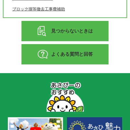
ブロック塀等撤去工事費補助
見つからないときは
よくある質問と回答
あ
さ
ぴ
ー
の
お
す
す
め