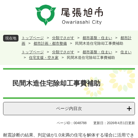
ペ
メ
ー
ニ
ジ
ュ
の
ー
先
を
頭
飛
トップページ
>
分類でさがす
>
都市基盤・住まい
>
都市計
現在地
で
ば
画
>
都市計画・都市整備
>
民間木造住宅除却工事費補助
す
し
トップページ
>
分類でさがす
>
都市基盤・住まい
>
住まい
。
て
>
住宅支援・空き家
>
民間木造住宅除却工事費補助
本
文
本
へ
文
民間木造住宅除却工事費補助
ページ内目次
ページID：0048788
更新日：2026年4月1日更新
耐震診断の結果、判定値が1.0未満の住宅を解体する場合に活用でき