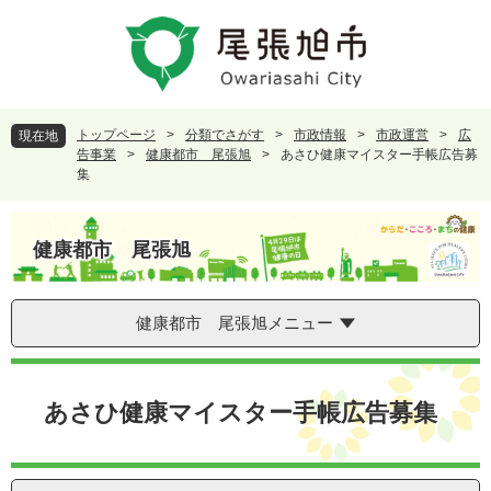
ペ
メ
ー
ニ
ジ
ュ
の
ー
先
を
頭
飛
トップページ
>
分類でさがす
>
市政情報
>
市政運営
>
広
現在地
で
ば
告事業
>
健康都市 尾張旭
>
あさひ健康マイスター手帳広告募
す
し
集
。
て
本
文
健康都市 尾張旭
へ
健康都市 尾張旭メニュー
本
文
あさひ健康マイスター手帳広告募集