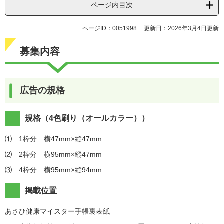
ページ内目次
ページID：0051998
更新日：2026年3月4日更新
募集内容
広告の規格
規格（4色刷り（オールカラー））
⑴ 1枠分 横47mm×縦47mm
⑵ 2枠分 横95mm×縦47mm
⑶ 4枠分 横95mm×縦94mm
掲載位置
あさひ健康マイスター手帳裏表紙