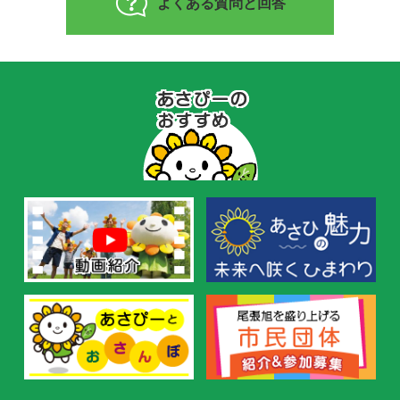
よくある質問と回答
あ
さ
ぴ
ー
の
お
す
す
め