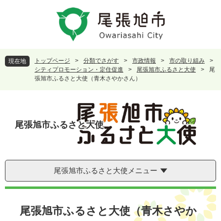
ペ
メ
ー
ニ
ジ
ュ
の
ー
先
を
頭
飛
トップページ
>
分類でさがす
>
市政情報
>
市の取り組み
>
現在地
で
ば
シティプロモーション・定住促進
>
尾張旭市ふるさと大使
>
尾
す
し
張旭市ふるさと大使（青木さやかさん）
。
て
本
文
へ
尾張旭市ふるさと大使
尾張旭市ふるさと大使メニュー
本
文
尾張旭市ふるさと大使（青木さやか