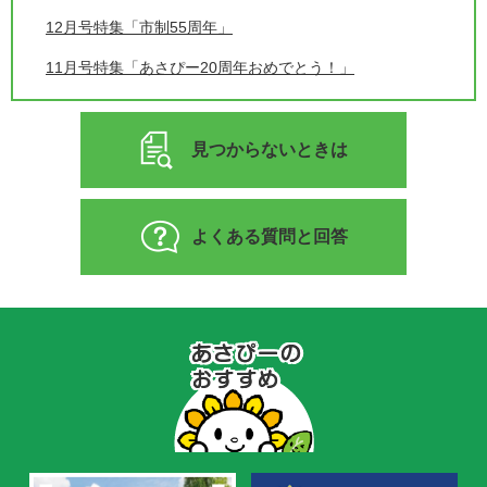
12月号特集「市制55周年」
11月号特集「あさぴー20周年おめでとう！」
見つからないときは
よくある質問と回答
あ
さ
ぴ
ー
の
お
す
す
め