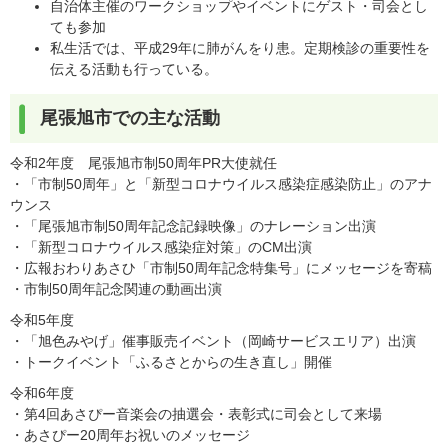
自治体主催のワークショップやイベントにゲスト・司会とし
ても参加
私生活では、平成29年に肺がんをり患。定期検診の重要性を
伝える活動も行っている。
尾張旭市での主な活動
令和2年度 尾張旭市制50周年PR大使就任
・「市制50周年」と「新型コロナウイルス感染症感染防止」のアナ
ウンス
・「尾張旭市制50周年記念記録映像」のナレーション出演
・「新型コロナウイルス感染症対策」のCM出演
・広報おわりあさひ「市制50周年記念特集号」にメッセージを寄稿
・市制50周年記念関連の動画出演
令和5年度
・「旭色みやげ」催事販売イベント（岡崎サービスエリア）出演
・トークイベント「ふるさとからの生き直し」開催
令和6年度
・第4回あさぴー音楽会の抽選会・表彰式に司会として来場
・あさぴー20周年お祝いのメッセージ