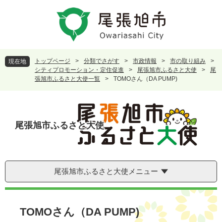
ペ
メ
ー
ニ
ジ
ュ
の
ー
先
を
頭
飛
トップページ
>
分類でさがす
>
市政情報
>
市の取り組み
>
現在地
で
ば
シティプロモーション・定住促進
>
尾張旭市ふるさと大使
>
尾
す
し
張旭市ふるさと大使一覧
>
TOMOさん（DA PUMP)
。
て
本
文
へ
尾張旭市ふるさと大使
尾張旭市ふるさと大使メニュー
本
文
TOMOさん（DA PUMP)