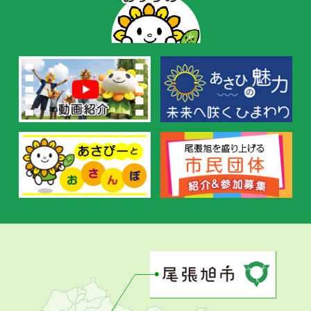
ー
の
お
す
す
め