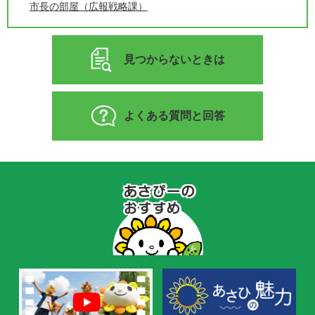
市長の部屋（広報戦略課）
見つからないときは
よくある質問と回答
あ
さ
ぴ
ー
の
お
す
す
め