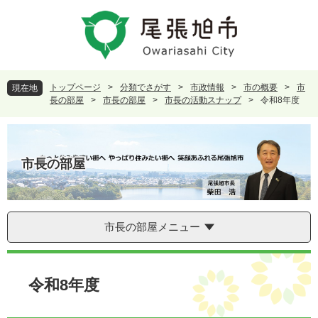
ペ
メ
ー
ニ
ジ
ュ
の
ー
先
を
頭
飛
トップページ
>
分類でさがす
>
市政情報
>
市の概要
>
市
現在地
で
ば
長の部屋
>
市長の部屋
>
市長の活動スナップ
>
令和8年度
す
し
。
て
本
文
市長の部屋
へ
市長の部屋メニュー
本
文
令和8年度