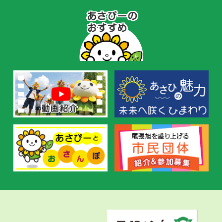
あ
さ
ぴ
ー
の
お
す
す
め