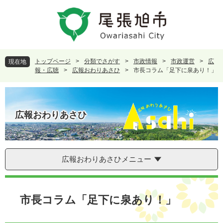
ペ
メ
ー
ニ
ジ
ュ
の
ー
先
を
頭
飛
トップページ
>
分類でさがす
>
市政情報
>
市政運営
>
広
現在地
で
ば
報・広聴
>
広報おわりあさひ
>
市長コラム「足下に泉あり！」
す
し
。
て
本
文
広報おわりあさひ
へ
広報おわりあさひメニュー
本
文
市長コラム「足下に泉あり！」