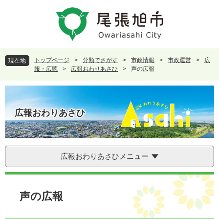
ペ
メ
ー
ニ
ジ
ュ
の
ー
先
を
頭
飛
トップページ
>
分類でさがす
>
市政情報
>
市政運営
>
広
現在地
で
ば
報・広聴
>
広報おわりあさひ
>
声の広報
す
し
。
て
本
文
広報おわりあさひ
へ
広報おわりあさひメニュー
本
文
声の広報