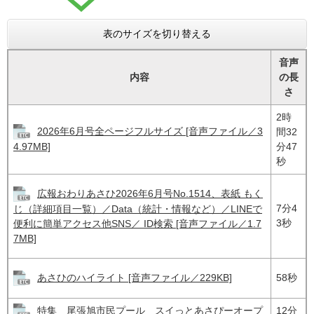
表のサイズを切り替える
音声
内容
の長
さ
2時
2026年6月号全ページフルサイズ [音声ファイル／3
間32
分47
4.97MB]
秒
広報おわりあさひ2026年6月号No.1514、表紙 もく
7分4
じ（詳細項目一覧）／Data（統計・情報など）／LINEで
3秒
便利に簡単アクセス他SNS／ ID検索 [音声ファイル／1.7
7MB]
あさひのハイライト [音声ファイル／229KB]
58秒
特集 尾張旭市民プール スイっとあさぴーオープ
12分