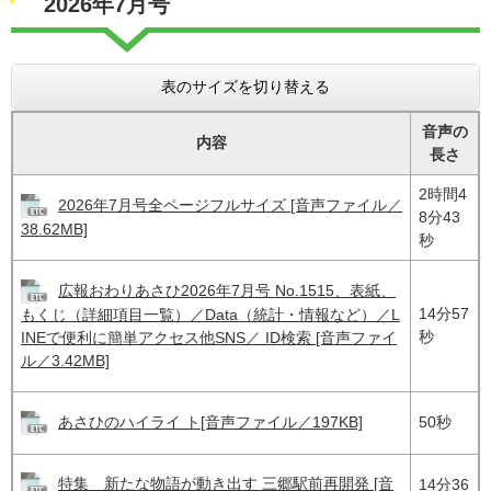
2026年7月号
表のサイズを切り替える
音声の
内容
長さ
2時間4
2026年7月号全ページフルサイズ [音声ファイル／
8分43
38.62MB]
秒
広報おわりあさひ2026年7月号 No.1515、表紙、
14分57
もくじ（詳細項目一覧）／Data（統計・情報など）／L
秒
INEで便利に簡単アクセス他SNS／ ID検索 [音声ファイ
ル／3.42MB]
あさひのハイライ ト[音声ファイル／197KB]
50秒
特集 新たな物語が動き出す 三郷駅前再開発 [音
14分36