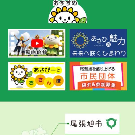
ぴ
ー
の
お
す
す
め