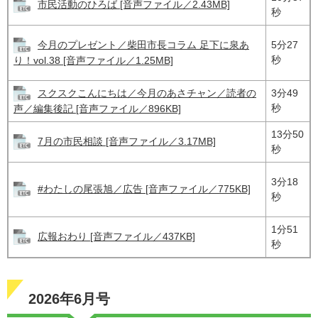
市民活動のひろば [音声ファイル／2.43MB]
秒
今月のプレゼント／柴田市長コラム 足下に泉あ
5分27
秒
り！vol.38 [音声ファイル／1.25MB]
スクスクこんにちは／今月のあさチャン／読者の
3分49
秒
声／編集後記 [音声ファイル／896KB]
13分50
7月の市民相談 [音声ファイル／3.17MB]
秒
3分18
#わたしの尾張旭／広告 [音声ファイル／775KB]
秒
1分51
広報おわり [音声ファイル／437KB]
秒
2026年6月号