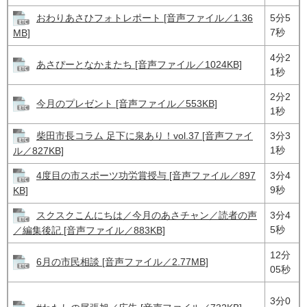
おわりあさひフォトレポート [音声ファイル／1.36
5分5
7秒
MB]
4分2
あさぴーとなかまたち [音声ファイル／1024KB]
1秒
2分2
今月のプレゼント [音声ファイル／553KB]
1秒
柴田市長コラム 足下に泉あり！vol.37 [音声ファイ
3分3
1秒
ル／827KB]
4度目の市スポーツ功労賞授与 [音声ファイル／897
3分4
9秒
KB]
スクスクこんにちは／今月のあさチャン／読者の声
3分4
5秒
／編集後記 [音声ファイル／883KB]
12分
6月の市民相談 [音声ファイル／2.77MB]
05秒
3分0