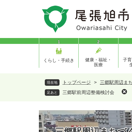
ペ
メ
ー
ニ
ジ
ュ
の
ー
先
を
頭
飛
1
2
で
ば
す
し
健康・福祉・
子育
。
て
くらし・手続き
医療
本
文
へ
トップページ
>
三郷駅周辺ま
現在地
三郷駅前周辺整備検討会
足あと
三郷駅周辺まちづ