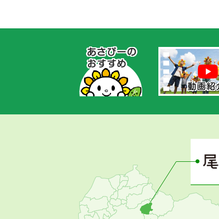
あ
さ
ぴ
ー
の
お
す
す
め