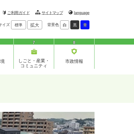
ご利用ガイド
サイトマップ
language
サイズ
拡大
背景色
標準
白
黒
青
7
8
しごと・産業・
環境
市政情報
コミュニティ