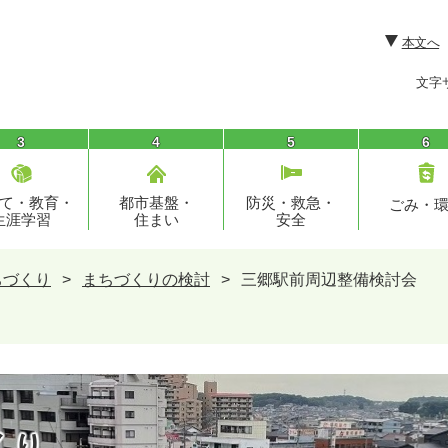
本文へ
文字
3
4
5
6
て・教育・
都市基盤・
防災・救急・
ごみ・
生涯学習
住まい
安全
ちづくり
>
まちづくりの検討
>
三郷駅前周辺整備検討会
くり