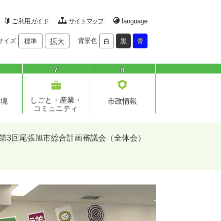
ご利用ガイド
サイトマップ
language
サイズ
拡大
背景色
標準
白
黒
青
7
8
しごと・産業・
環境
市政情報
コミュニティ
第3回尾張旭市総合計画審議会（全体会）