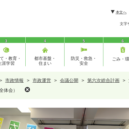
本文へ
文字
3
4
5
6
て・教育・
都市基盤・
防災・救急・
ごみ・
生涯学習
住まい
安全
>
市政情報
>
市政運営
>
会議公開
>
第六次総合計画
>
全体会）