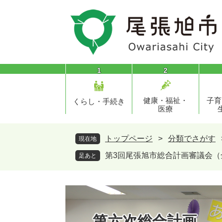
ペ
メ
ー
ニ
ジ
ュ
の
ー
先
を
頭
飛
1
2
で
ば
す
し
健康・福祉・
子育
。
て
くらし・手続き
医療
本
文
へ
トップページ
>
分類でさがす
現在地
第3回尾張旭市総合計画審議会（
足あと
第六次総合計画