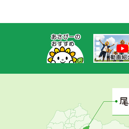
あ
さ
ぴ
ー
の
お
す
す