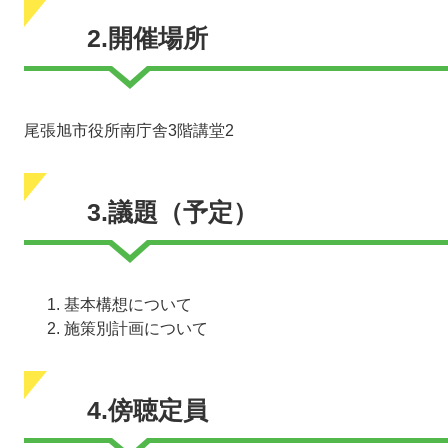
2.開催場所
尾張旭市役所南庁舎3階講堂2
3.議題（予定）
基本構想について
施策別計画について
4.傍聴定員