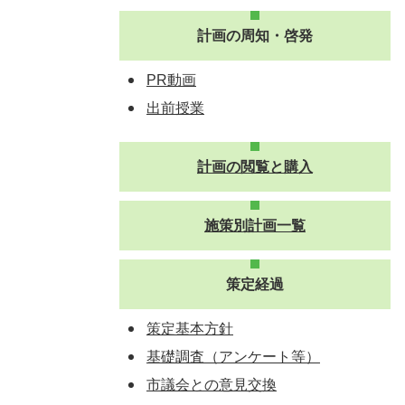
計画の周知・啓発
PR動画
出前授業
計画の閲覧と購入
施策別計画一覧
策定経過
策定基本方針
基礎調査（アンケート等）
市議会との意見交換