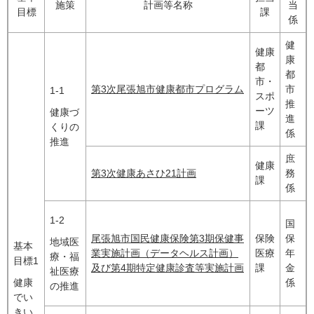
施策
計画等名称
当
目標
課
係
健
健康
康
都
都
市・
第3次尾張旭市健康都市プログラム​
市
1-1
スポ
推
ーツ
健康づ
進
課
くりの
係
推進
庶
健康
第3次健康あさひ21計画​
務
課
係
1-2
国
尾張旭市国民健康保険第3期保健事
保険
保
地域医
基本
業実施計画（データヘルス計画）
医療
年
療・福
目標1
及び第4期特定健康診査等実施計画
課
金
祉医療
健康
係
の推進
でい
きい