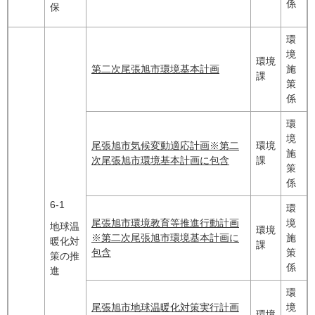
係
保
環
境
環境
第二次尾張旭市環境基本計画
施
課
策
係
環
境
尾張旭市気候変動適応計画※第二
環境
施
次尾張旭市環境基本計画に包含
課
策
係
6-1
環
尾張旭市環境教育等推進行動計画
境
地球温
環境
※第二次尾張旭市環境基本計画に
施
暖化対
課
包含
策
策の推
係
進
環
尾張旭市地球温暖化対策実行計画
境
環境