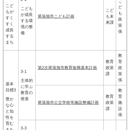
こ
こど
ど
こども
こど
もが
も
が成長
尾張旭市こども計画​
も未
すく
政
する環
来課
すく
策
境の整
成長
係
備
する
まち
教
教育
育
第2次尾張旭市教育振興基本計画
政策
政
3-1
課
策
係
主体的
基本
に学ぶ
目標3
教
教育の
教育
育
推進
豊か
尾張旭市公立学校等施設整備計画
政策
施
な心
課
設
と知
係
性を
育む
3-3
まち