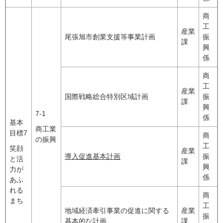
商
工
産業
尾張旭市創業支援等事業計画
振
課
興
係
商
工
産業
国際戦略総合特別区域計画
振
課
興
7-1
係
基本
商工業
目標7
商
の振興
工
笑顔
産業
導入促進基本計画
振
と活
課
興
力が
係
あふ
れる
商
まち
工
地域経済牽引事業の促進に関する
産業
振
基本的な計画
課