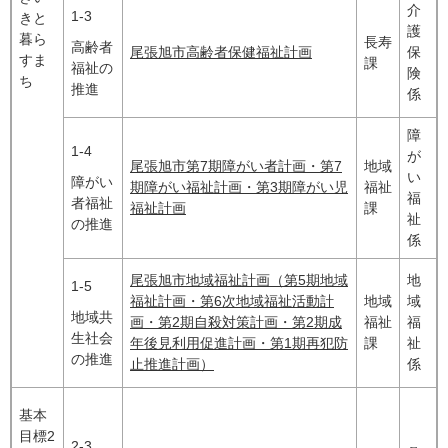
介
1-3
きと
護
暮ら
長寿
高齢者
尾張旭市高齢者保健福祉計画
保
すま
課
福祉の
険
ち
推進
係
障
1-4
が
尾張旭市第7期障がい者計画・第7
地域
い
障がい
期障がい福祉計画・第3期障がい児
福祉
福
者福祉
福祉計画
課
祉
の推進
係
尾張旭市地域福祉計画（第5期地域
地
1-5
福祉計画・第6次地域福祉活動計
地域
域
地域共
画・第2期自殺対策計画・第2期成
福祉
福
生社会
年後見利用促進計画・第1期再犯防
課
祉
の推進
止推進計画）
係
基本
目標2
2-3