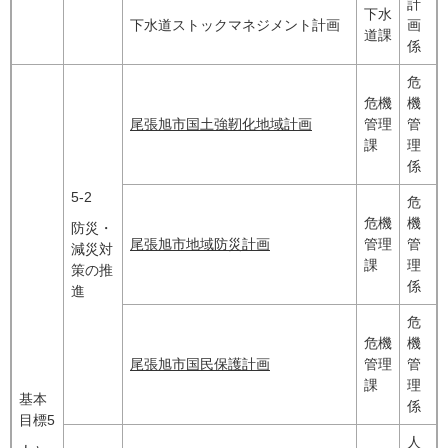
計
下水
下水道ストックマネジメント計画
画
道課
係
危
危機
機
尾張旭市国土強靭化地域計画
管理
管
課
理
係
5-2
危
危機
機
防災・
尾張旭市地域防災計画
管理
管
減災対
課
理
策の推
係
進
危
危機
機
尾張旭市国民保護計画
管理
管
課
理
基本
係
目標5
人