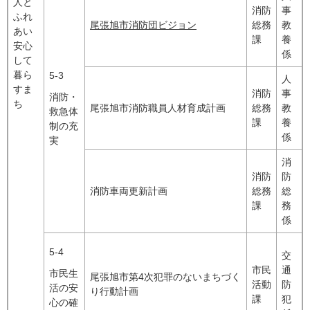
人と
消防
事
ふれ
尾張旭市消防団ビジョン
総務
教
あい
課
養
安心
係
して
暮ら
5-3
人
すま
消防
事
消防・
ち
尾張旭市消防職員人材育成計画
総務
教
救急体
課
養
制の充
係
実
消
消防
防
消防車両更新計画
総務
総
課
務
係
5-4
交
市民
通
市民生
尾張旭市第4次犯罪のないまちづく
活動
防
活の安
り行動計画
課
犯
心の確