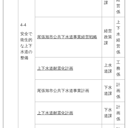
課
営
係
上
4-4
下
経営
安全で
水
尾張旭市公共下水道事業経営戦略
政策
衛生的
経
課
な上下
営
水道の
係
整備
工
上水
上下水道耐震化計画
務
道課
係
計
下水
尾張旭市公共下水道事業計画
画
道課
係
計
下水
上下水道耐震化計画
画
道課
係