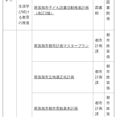
図
生涯学
尾張旭市子ども読書活動推進計画
図書
書
び続け
（改訂2版）
館
館
る教育
係
の推進
都
都市
市
尾張旭市都市計画マスタープラン
計画
政
課
策
係
都
都市
市
尾張旭市立地適正化計画
計画
政
課
策
係
都
都市
市
尾張旭市都市景観基本計画
計画
政
課
策