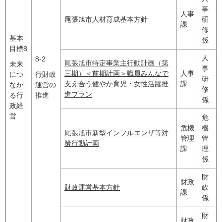
事
人事
尾張旭市人材育成基本方針
研
課
修
基本
係
目標8
人
8-2
尾張旭市特定事業主行動計画（第
未来
事
三期）＜前期計画＞職員みんなで
人事
につ
行財政
研
支え合う健やか育児・女性活躍推
課
なが
運営の
修
進プラン
る行
推進
係
政経
営
危
危機
機
尾張旭市新型インフルエンザ等対
管理
管
策行動計画
課
理
係
財
財政
財政運営基本方針
政
課
係
財
財政