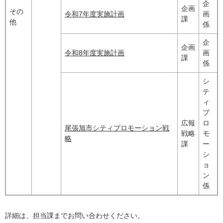
企
企画
その
令和7年度実施計画
画
課
他
係
企
企画
令和8年度実施計画
画
課
係
シ
テ
ィ
プ
広報
ロ
尾張旭市シティプロモーション戦
戦略
モ
略
課
ー
シ
ョ
ン
係
詳細は、担当課までお問い合わせください。