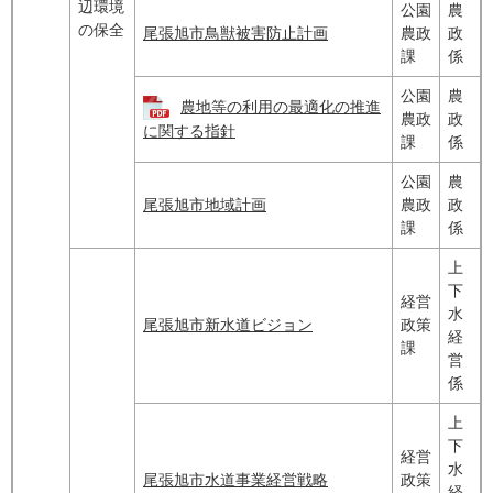
辺環境
公園
農
の保全
尾張旭市鳥獣被害防止計画
農政
政
課
係
公園
農
農地等の利用の最適化の推進
農政
政
に関する指針
課
係
公園
農
尾張旭市地域計画
農政
政
課
係
上
下
経営
水
尾張旭市新水道ビジョン
政策
経
課
営
係
上
下
経営
水
尾張旭市水道事業経営戦略
政策
経