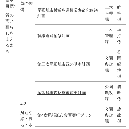
盤の整
目標4
土木
維
備
尾張旭市横断歩道橋長寿命化修繕
管理
持
質の
計画
課
係
高い
暮ら
土木
維
しを
幹線道路補修計画
管理
持
支え
課
係
るま
ち
公
公園
園
第三次尾張旭市緑の基本計画
農政
緑
課
地
係
公園
農
尾張旭市森林整備変更計画
農政
政
課
係
4-3
公園
農
身近な
第4次尾張旭市食育実行プラン
農政
政
緑・農
課
係
地・水