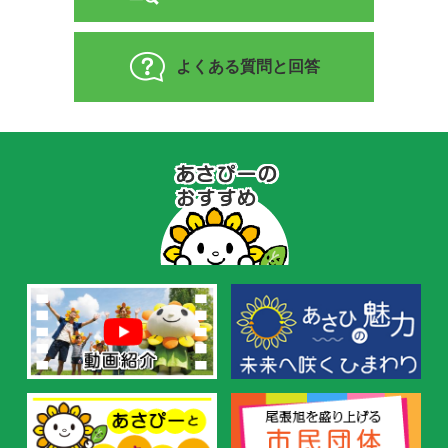
よくある質問と回答
あ
さ
ぴ
ー
の
お
す
す
め