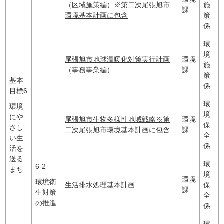
（区域施策編）※第二次尾張旭市
施
課
環境基本計画に包含
策
係
環
境
尾張旭市地球温暖化対策実行計画
環境
施
（事務事業編）
課
策
基本
係
目標6
環
環境
境
にや
尾張旭市生物多様性地域戦略※第
環境
保
さし
二次尾張旭市環境基本計画に包含
課
全
い生
係
活を
送る
環
6-2
まち
境
環境
環境衛
生活排水処理基本計画
保
課
生対策
全
の推進
係
環