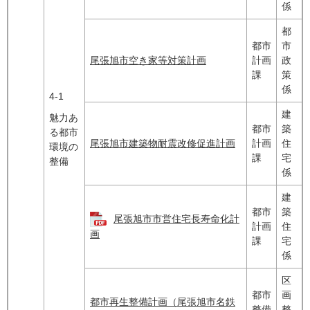
係
都
都市
市
尾張旭市空き家等対策計画
計画
政
課
策
係
4-1
建
魅力あ
都市
築
る都市
尾張旭市建築物耐震改修促進計画
計画
住
環境の
課
宅
整備
係
建
都市
築
尾張旭市市営住宅長寿命化計
計画
住
画
課
宅
係
区
都市
画
都市再生整備計画（尾張旭市名鉄
整備
整