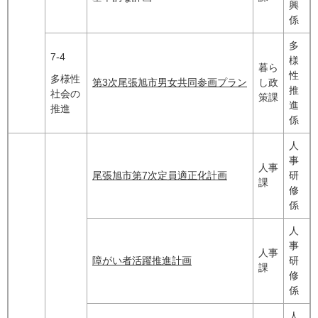
興
係
多
7-4
様
暮ら
性
多様性
第3次尾張旭市男女共同参画プラン​
し政
推
社会の
策課
進
推進
係
人
事
人事
尾張旭市第7次定員適正化計画
研
課
修
係
人
事
人事
障がい者活躍推進計画
研
課
修
係
人