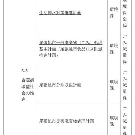
境
環境
生活排水対策推進計画
保
課
全
係
ご
尾張旭市一般廃棄物（ごみ）処理
み
環境
基本計画（尾張旭市食品ロス削減
減
課
推進計画）
量
係
6-3
ご
み
資源循
環境
尾張旭市分別収集計画
減
環型社
課
量
会の推
係
進
ご
み
環境
尾張旭市災害廃棄物処理計画
減
課
量
係