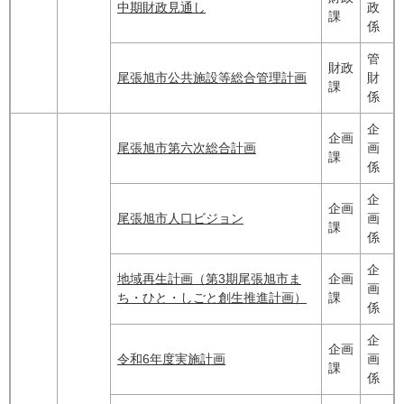
中期財政見通し
政
課
係
管
財政
尾張旭市公共施設等総合管理計画
財
課
係
企
企画
尾張旭市第六次総合計画
画
課
係
企
企画
尾張旭市人口ビジョン
画
課
係
企
地域再生計画（第3期尾張旭市ま
企画
画
ち・ひと・しごと創生推進計画）
課
係
企
企画
令和6年度実施計画
画
課
係