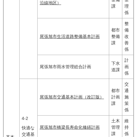
沿線地区）​
課
理
係
整
都市
備
尾張旭市生活道路整備基本計画
整備
改
課
善
係
計
下水
尾張旭市雨水管理総合計画
画
道課
係
交
都市
通
尾張旭市交通基本計画（改訂版）
計画
施
課
策
係
4-2
土木
維
尾張旭市橋梁長寿命化修繕計画
管理
持
快適な
課
係
交通基
基本