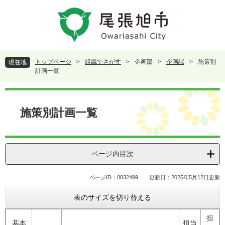
ペ
メ
ー
ニ
ジ
ュ
の
ー
先
を
頭
飛
トップページ
>
組織でさがす
>
企画部
>
企画課
>
施策別
現在地
で
ば
計画一覧
す
し
。
て
本
本
文
施策別計画一覧
文
へ
ページ内目次
ページID：0032499
更新日：2025年5月12日更新
表のサイズを切り替える
担
基本
担当