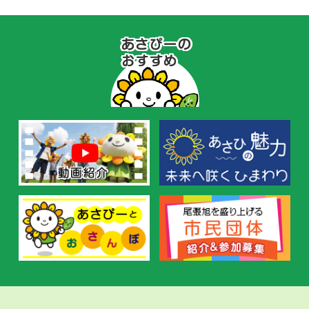
あ
さ
ぴ
ー
の
お
す
す
め