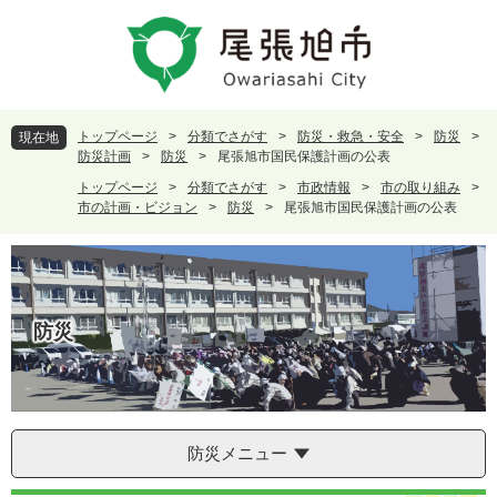
ペ
メ
ー
ニ
ジ
ュ
の
ー
先
を
頭
飛
トップページ
>
分類でさがす
>
防災・救急・安全
>
防災
>
現在地
で
ば
防災計画
>
防災
>
尾張旭市国民保護計画の公表
す
し
トップページ
>
分類でさがす
>
市政情報
>
市の取り組み
>
。
て
市の計画・ビジョン
>
防災
>
尾張旭市国民保護計画の公表
本
文
へ
防災
防災メニュー