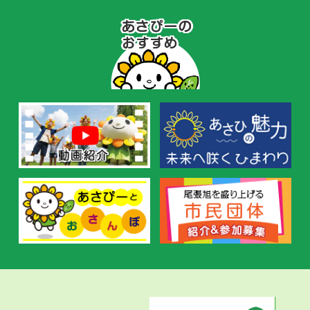
あ
さ
ぴ
ー
の
お
す
す
め