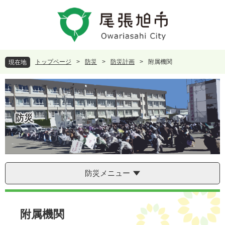
ペ
メ
ー
ニ
ジ
ュ
の
ー
先
を
頭
飛
トップページ
>
防災
>
防災計画
>
附属機関
現在地
で
ば
す
し
。
て
本
文
防災
へ
防災メニュー
本
文
附属機関