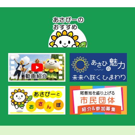
あ
さ
ぴ
ー
の
お
す
す
め