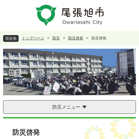
ペ
メ
ー
ニ
ジ
ュ
の
ー
先
を
頭
飛
トップページ
>
防災
>
防災啓発
>
防災啓発
現在地
で
ば
す
し
。
て
本
文
防災
へ
防災メニュー
本
文
防災啓発