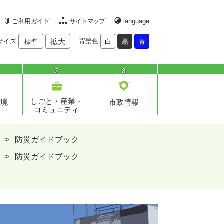
ご利用ガイド
サイトマップ
language
サイズ
拡大
背景色
標準
白
黒
青
7
8
しごと・産業・
環境
市政情報
コミュニティ
>
防災ガイドブック
>
防災ガイドブック