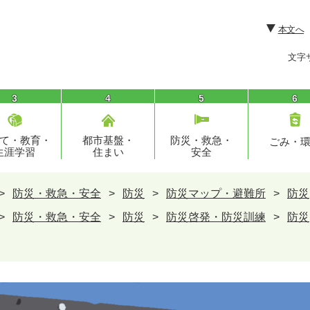
本文へ
文字
3
4
5
6
て・教育・
都市基盤・
防災・救急・
ごみ・
生涯学習
住まい
安全
>
防災・救急・安全
>
防災
>
防災マップ・避難所
>
防災
>
防災・救急・安全
>
防災
>
防災啓発・防災訓練
>
防災