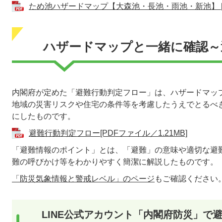
ため池ハザードマップ【大森池・長池・雨池・新池】 [PD
ハザードマップと一緒に確認～
内閣府が定めた「避難行動判定フロー」は、ハザードマッ
地域の災害リスクや住宅の条件等を考慮したうえでとるべ
にしたものです。
避難行動判定フロー[PDFファイル／1.21MB]
「避難情報のポイント」とは、「避難」の意味や適切な避
難の呼びかけ等をわかりやすく簡潔に解説したものです。
「防災気象情報と警戒レベル」のページ
もご確認ください
LINE公式アカウント「内閣府防災」で