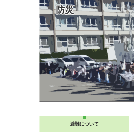
防災
避難について