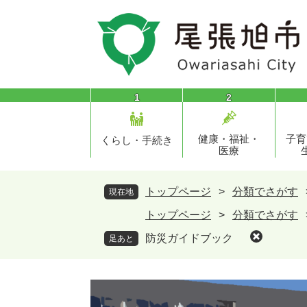
ペ
メ
ー
ニ
ジ
ュ
の
ー
先
を
頭
飛
1
2
で
ば
す
し
健康・福祉・
子育
。
て
くらし・手続き
医療
本
文
へ
トップページ
>
分類でさがす
現在地
トップページ
>
分類でさがす
防災ガイドブック
足あと