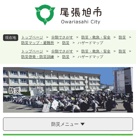
ペ
メ
ー
ニ
ジ
ュ
の
ー
先
を
頭
飛
トップページ
>
分類でさがす
>
防災・救急・安全
>
防災
>
現在地
で
ば
防災マップ・避難所
>
防災
>
ハザードマップ
す
し
トップページ
>
分類でさがす
>
防災・救急・安全
>
防災
>
。
て
防災啓発・防災訓練
>
防災
>
ハザードマップ
本
文
へ
防災
防災メニュー