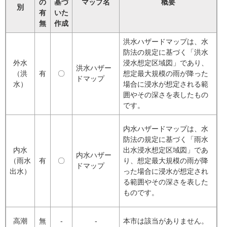
の
基づ
マップ名
概要
別
有
いた
無
作成
洪水ハザードマップは、水
防法の規定に基づく「洪水
外水
浸水想定区域図」であり、
洪水ハザー
（洪
有
〇
想定最大規模の雨が降った
ドマップ
水）
場合に浸水が想定される範
囲やその深さを表したもの
です。
内水ハザードマップは、水
防法の規定に基づく「雨水
内水
出水浸水想定区域図」であ
内水ハザー
（雨水
有
〇
り、想定最大規模の雨が降
ドマップ
出水）
った場合に浸水が想定され
る範囲やその深さを表した
ものです。
高潮
無
-
-
本市は該当がありません。