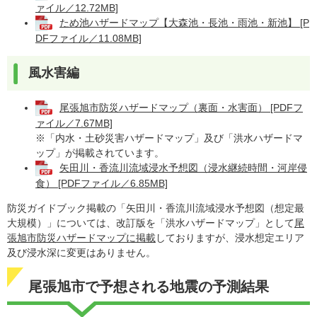
ァイル／12.72MB]
ため池ハザードマップ【大森池・長池・雨池・新池】 [P
DFファイル／11.08MB]
風水害編
尾張旭市防災ハザードマップ（裏面・水害面） [PDFフ
ァイル／7.67MB]
※「内水・土砂災害ハザードマップ」及び「洪水ハザードマ
ップ」が掲載されています。
矢田川・香流川流域浸水予想図（浸水継続時間・河岸侵
食） [PDFファイル／6.85MB]
防災ガイドブック掲載の「矢田川・香流川流域浸水予想図（想定最
大規模）」については、改訂版を「洪水ハザードマップ」として
尾
張旭市防災ハザードマップに掲載
しておりますが、浸水想定エリア
及び浸水深に変更はありません。
尾張旭市で予想される地震の予測結果