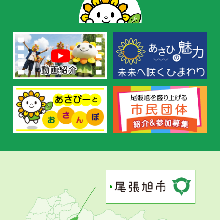
の
お
す
す
め