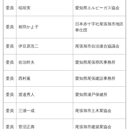
委員
稲垣実
愛知県エルピーガス協会
日本赤十字社尾張旭市地区
委員
相羽かよ子
奉仕団
委員
伊豆原浩二
尾張旭市自治連合協議会
委員
佐治幹夫
愛知県尾張県民事務所
委員
西村薫
愛知県尾張建設事務所
委員
渡邉秀人
愛知県瀬戸保健所
委員
三浦一成
尾張旭市土木業協会
委員
菅沼正壽
尾張旭市建築業協会