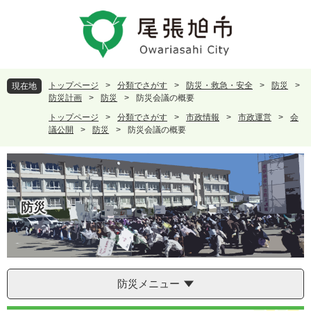
ペ
メ
ー
ニ
ジ
ュ
の
ー
先
を
頭
飛
トップページ
>
分類でさがす
>
防災・救急・安全
>
防災
>
現在地
で
ば
防災計画
>
防災
>
防災会議の概要
す
し
トップページ
>
分類でさがす
>
市政情報
>
市政運営
>
会
。
て
議公開
>
防災
>
防災会議の概要
本
文
へ
防災
防災メニュー