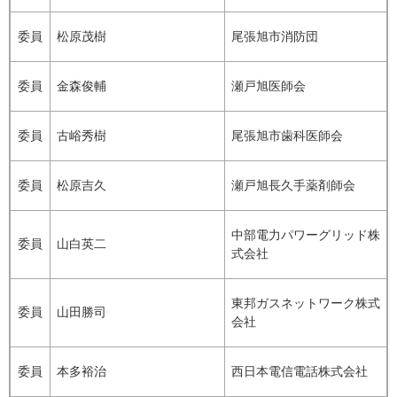
委員
松原茂樹
尾張旭市消防団
委員
金森俊輔
瀬戸旭医師会
委員
古峪秀樹
尾張旭市歯科医師会
委員
松原吉久
瀬戸旭長久手薬剤師会
中部電力パワーグリッド株
委員
山白英二
式会社
東邦ガスネットワーク株式
委員
山田勝司
会社
委員
本多裕治
西日本電信電話株式会社