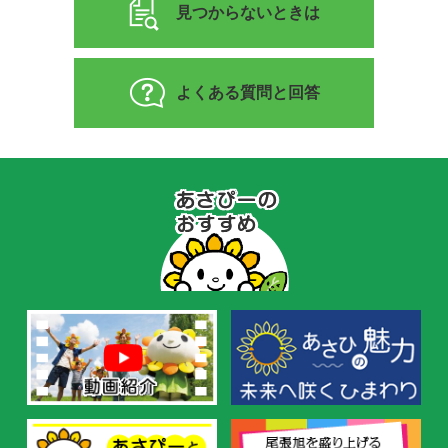
見つからないときは
よくある質問と回答
あ
さ
ぴ
ー
の
お
す
す
め