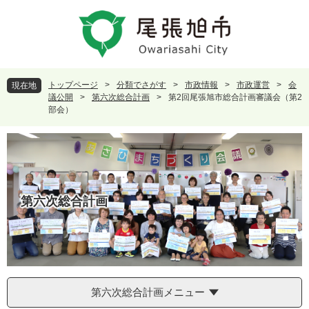
ペ
メ
ー
ニ
ジ
ュ
の
ー
先
を
頭
飛
トップページ
>
分類でさがす
>
市政情報
>
市政運営
>
会
現在地
で
ば
議公開
>
第六次総合計画
>
第2回尾張旭市総合計画審議会（第2
す
し
部会）
。
て
本
文
へ
第六次総合計画
第六次総合計画メニュー