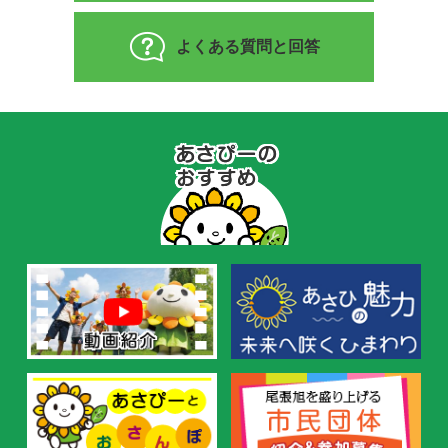
よくある質問と回答
あ
さ
ぴ
ー
の
お
す
す
め