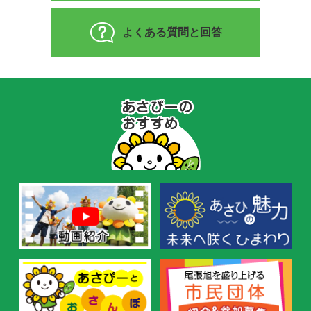
よくある質問と回答
あ
さ
ぴ
ー
の
お
す
す
め