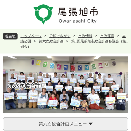
ペ
メ
ー
ニ
ジ
ュ
の
ー
先
を
頭
飛
トップページ
>
分類でさがす
>
市政情報
>
市政運営
>
会
現在地
で
ば
議公開
>
第六次総合計画
>
第1回尾張旭市総合計画審議会（第1
す
し
部会）
。
て
本
文
へ
第六次総合計画
第六次総合計画メニュー