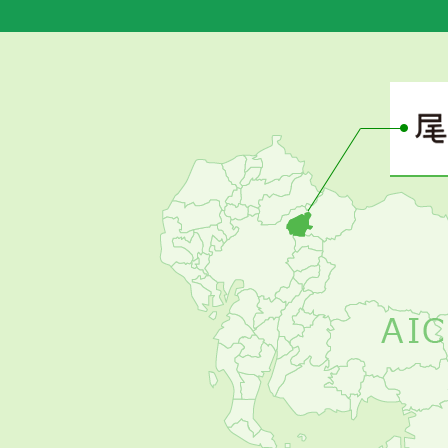
あ
さ
ぴ
ー
の
お
す
す
め