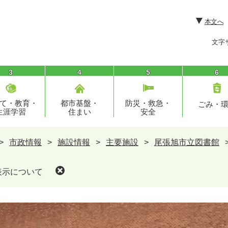
本文へ
文字
3
4
5
6
て・教育・
都市基盤・
防災・救急・
ごみ・
生涯学習
住まい
安全
>
市政情報
>
施設情報
>
主要施設
>
尾張旭市立図書館
表示について