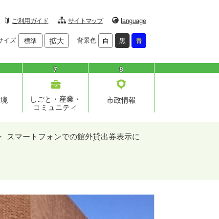
ご利用ガイド
サイトマップ
language
サイズ
拡大
背景色
標準
白
黒
青
7
8
しごと・産業・
環境
市政情報
コミュニティ
>
スマートフォンでの館外貸出券表示に