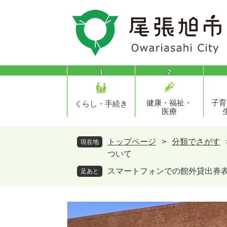
ペ
メ
ー
ニ
ジ
ュ
の
ー
先
を
頭
飛
1
2
で
ば
す
し
健康・福祉・
子育
。
て
くらし・手続き
医療
本
文
へ
トップページ
>
分類でさがす
現在地
ついて
スマートフォンでの館外貸出券
足あと