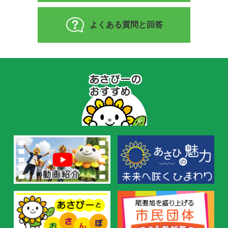
よくある質問と回答
あ
さ
ぴ
ー
の
お
す
す
め