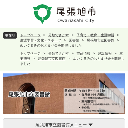
ペ
メ
ー
ニ
ジ
ュ
の
ー
先
を
頭
飛
トップページ
>
分類でさがす
>
子育て・教育・生涯学習
>
現在地
で
ば
生涯学習・文化・スポーツ
>
図書館
>
尾張旭市立図書館
>
す
し
ぬいぐるみのおとまり会を開催しました
。
て
トップページ
>
分類でさがす
>
市政情報
>
施設情報
>
主
本
要施設
>
尾張旭市立図書館
>
ぬいぐるみのおとまり会を開催し
文
ました
へ
尾張旭市立図書館
尾張旭市立図書館メニュー