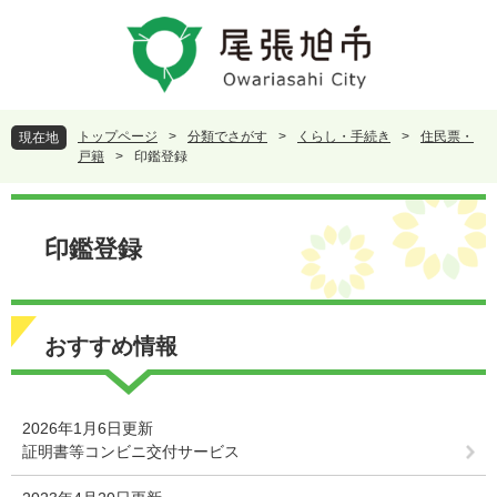
ペ
メ
ー
ニ
ジ
ュ
の
ー
先
を
頭
飛
トップページ
>
分類でさがす
>
くらし・手続き
>
住民票・
現在地
で
ば
戸籍
>
印鑑登録
す
し
。
て
本
本
文
印鑑登録
文
へ
おすすめ情報
2026年1月6日更新
証明書等コンビニ交付サービス