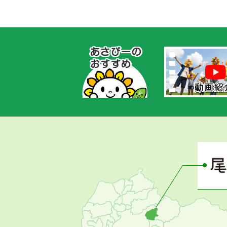
あ
さ
ぴ
ー
の
お
す
す
め