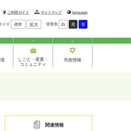
ご利用ガイド
サイトマップ
language
サイズ
拡大
背景色
標準
白
黒
青
7
8
しごと・産業・
環境
市政情報
コミュニティ
関連情報