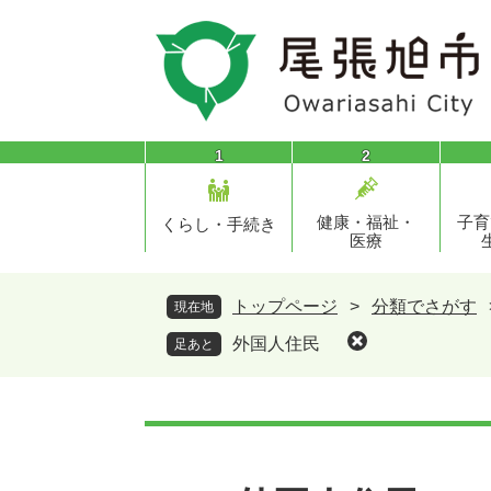
ペ
メ
ー
ニ
ジ
ュ
の
ー
先
を
頭
飛
1
2
で
ば
す
し
健康・福祉・
子育
。
て
くらし・手続き
医療
本
文
へ
トップページ
>
分類でさがす
現在地
外国人住民
足あと
本
文