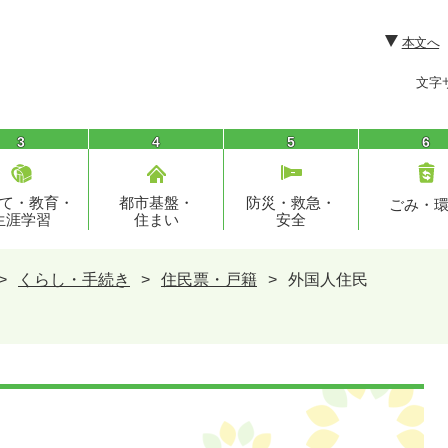
本文へ
文字
3
4
5
6
て・教育・
都市基盤・
防災・救急・
ごみ・
生涯学習
住まい
安全
>
くらし・手続き
>
住民票・戸籍
>
外国人住民